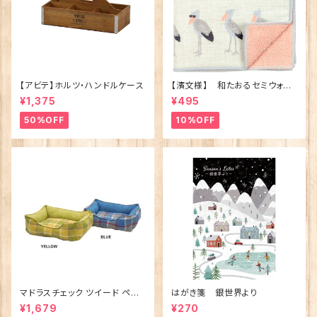
【アビテ】ホルツ・ハンドルケース
【濱文様】 和たおるセミウォッ
シュ ごきげんハシビロコウ
¥1,375
¥495
(日本製)
50%OFF
10%OFF
マドラスチェック ツイード ペット
はがき箋 銀世界より
ベッド（犬猫用）M
¥1,679
¥270