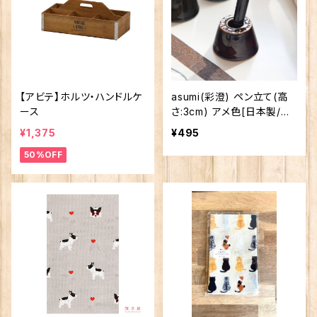
【アビテ】ホルツ・ハンドルケ
asumi(彩澄) ペン立て(高
ース
さ:3cm) アメ色[日本製/美
濃焼/和食器/リサイクル食
¥1,375
¥495
器]
50%OFF