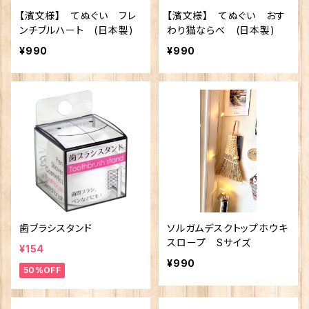
【濱文様】 てぬぐい フレ
【濱文様】 てぬぐい おす
ンチブルハート (日本製)
わり猫ならべ (日本製)
¥990
¥990
歯ブラシスタンド
ソルガムデスクトップホウキ
スロープ Sサイズ
¥154
¥990
50%OFF