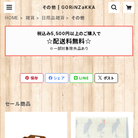
その他 | GORiNZaKKA
HOME
雑貨
日用品雑貨
その他
税込み5,500円以上のご購入で
☆配送料無料☆
※一部対象除外品あり
保存
シェア
LINE
ポスト
セール商品