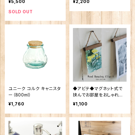
¥5,500
¥2,200
SOLD OUT
ユニーク コルク キャニスタ
◆アビテ◆マグネット式で
ー（800ml）
挟んでお部屋をおしゃれに
演出【ウッド・ハンギングクリ
¥1,760
¥1,100
ップ・S】