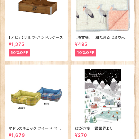
【アビテ】ホルツ・ハンドルケース
【濱文様】 和たおるセミウォッ
シュ ごきげんハシビロコウ
¥1,375
¥495
(日本製)
50%OFF
10%OFF
マドラスチェック ツイード ペット
はがき箋 銀世界より
ベッド（犬猫用）M
¥1,679
¥270