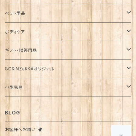
カゴ・バスケット
帽子
コート
キッチン雑貨
トップス
防災用品
ペット用品
エコバッグ
アクセサリー
ダウン
食器
長袖
下着
ガーデン雑貨
ボトムス
食料
ドライフード
ボディケア
花瓶
マフラー・ストール
ジャケット
お箸
半袖
食器・カトラリー
ジョウロ
スカート
パックご飯
犬用
ステーショナリー
ワンピース・チュニック
飲料
ウェットフード
基礎化粧品
ギフト・贈答用品
鏡
ブランケット
パーカー・ウィンドブレーカー
カトラリー
五分丈、七分丈
バッテリー
鉢
キュロット
お餅
猫用
紙類
水・炭酸水
無添加・手作り（犬用）
化粧水
ミニチュア
ルームウェア・パジャマ
ペーパー類
缶詰
メイク用品
食品・飲料
GORiNZaKKAオリジナル
お風呂・ランドリー
バッグ
カーディガン
ストロー
ニット
ブランケット・寝具
はさみ
ワイドパンツ
麺類
メダカ
ノート
ジュース
猫用
乳液
トイレットペーパー
犬用
アウトドア
アンダーウェア
ライト
レトルト食品
ボディーソープ
食器類
アパレル
小型家具
タオル
カゴバッグ
ベスト
ポット・急須
タンクトップ
支柱
パンツ
穀物
カード
コーヒー
医薬部外品
ティッシュペーパー
猫用
犬用
Tシャツ
手芸用品
レッグウェア
ろうそく
おやつ
ヘアケア
タオル
アクセサリー
スツール
BLOG
スリッパ
スマホショルダーバッグ
ブルゾン
湯のみ
フレンチスリーブ
粉物
はがき
紅茶
リップクリーム
猫用
靴下
犬用
クシ・ブラシ
ピアス
メンズ
食器
せっけん
洗剤
飲料
お客様へお願い
マスク
ポーチ
グラス
缶詰・瓶詰