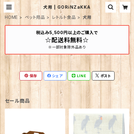
犬用 | GORiNZaKKA
HOME
ペット用品
レトルト食品
犬用
税込み5,500円以上のご購入で
☆配送料無料☆
※一部対象除外品あり
保存
シェア
LINE
ポスト
セール商品