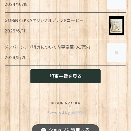
ペン
お茶
2024/10/18
タイツ
猫用
シャンプー
イヤリング・ノンホールピアス
ボトムス
犬用
洗顔
珈琲
衣類・服飾雑貨
ハンドクリーム
防災用品
ハンドソープ
お財布・カード入れ
カップ&ソーサー
レトルト惣菜
メモ帳
ハーブティー
GORiNZaKKAオリジナルブレンドコーヒー
足首ウォーマー
犬猫共通
リンスインシャンプー
リング
アウター
猫用
犬用
おもちゃ
オーラルケア
ラッピング資材
アロマ・お香
手袋・アームカバー
2026/6/11
マグカップ
カレー
便箋
希釈飲料
トリートメント
ジャケット
猫用
犬用
ボディケア
入浴剤・バスボム
トラベルセット
メンバーシップ特典について内容変更のご案内
ハンカチ
コースター
味噌汁・スープ
スケジュール帳
トップス
2026/5/20
猫用
犬用
ベッド
カレンダー
てぬぐい
お皿
お茶漬け
はさみ
猫用
記事一覧を見る
トイレ周り
クッション・クッションカバー
キーホルダー
箸置き
乾物
ふせん
犬猫兼用
犬用
その他雑貨
ファブリック・マルチカバー
メガネ・メガネケース
お菓子作り
調味料・オイル
ポチ袋
© GORiNZaKKA
猫用
Powered by
ブランケット
サプリメント
傘
ふきん
だし
マスキングテープ
犬猫兼用
照明
ショップに質問する
犬
レインコート