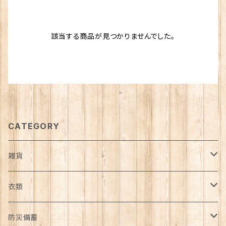
該当する商品が見つかりませんでした。
CATEGORY
雑貨
日用品雑貨
衣類
インテリア
服飾雑貨
アウター
防災備蓄