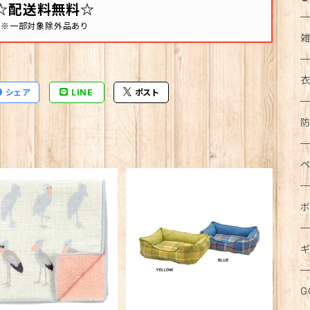
☆配送料無料☆
※一部対象除外品あり
シェア
LINE
ポスト
イ
ア
カ
帽
コ
キ
ト
ペ
エ
ア
ダ
食
長
下
ボ
ド
ボ
花
マ
ジ
お
半
食
ジ
ス
パ
犬
ス
ワ
ウ
ギ
鏡
ブ
パ
カ
五
バ
鉢
キ
お
猫
紙
水
無
化
ミ
ル
メ
食
G