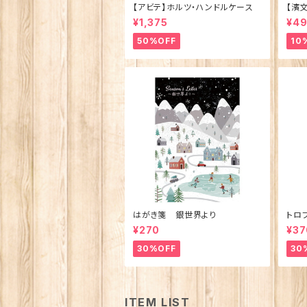
【アビテ】ホルツ・ハンドルケース
【濱
ュ 
¥1,375
¥4
製)
50%OFF
10
はがき箋 銀世界より
トロ
¥270
¥37
30%OFF
30
ITEM LIST