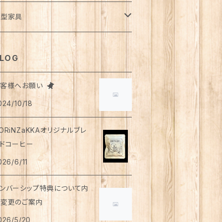
風呂・ランドリー
ッグ
ーディガン
トロー
ット
ランケット・寝具
さみ
イドパンツ
類
ダカ
ート
ュース
用
液
イレットペーパー
用
ウトドア
ンダーウェア
イト
トルト食品
ディーソープ
食器類
パレル
小型家具
オル
ゴバッグ
スト
ット・急須
ンクトップ
柱
ンツ
物
ード
ーヒー
薬部外品
ィッシュペーパー
用
用
シャツ
手芸用品
ッグウェア
うそく
やつ
ヘアケア
オル
クセサリー
スツール
LOG
リッパ
マホショルダーバッグ
ルゾン
のみ
レンチスリーブ
物
がき
茶
ップクリーム
用
下
用
シ・ブラシ
アス
ンズ
食器
っけん
洗剤
飲料
お客様へお願い
スク
ーチ
ラス
詰・瓶詰
ン
茶
024/10/18
イツ
用
ャンプー
ヤリング・ノンホールピアス
トムス
用
顔
琲
類・服飾雑貨
ンドクリーム
防災用品
ンドソープ
財布・カード入れ
ップ&ソーサー
トルト惣菜
モ帳
ーブティー
ORiNZaKKAオリジナルブレ
首ウォーマー
猫共通
ンスインシャンプー
ング
ウター
用
用
もちゃ
ーラルケア
ッピング資材
ドコーヒー
ロマ・お香
袋・アームカバー
グカップ
レー
箋
釈飲料
リートメント
026/6/11
ャケット
用
用
ディケア
浴剤・バスボム
ラベルセット
ンカチ
ースター
噌汁・スープ
ケジュール帳
ンバーシップ特典について内
ップス
用
用
ッド
容変更のご案内
レンダー
ぬぐい
皿
茶漬け
さみ
026/5/20