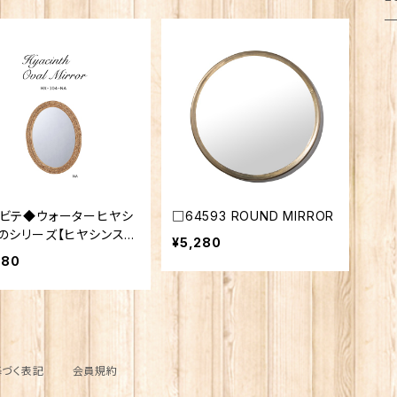
猫
ト
ク
キ
箸
乾
ふ
犬
犬
フ
メ
お
調
ポ
猫
ブ
サ
傘
ふ
だ
マ
犬
照
犬
レ
ト
ジ
シ
ビテ◆ウォーターヒヤシ
□64593 ROUND MIRROR
造
猫
靴
保
お
ス
のシリーズ【ヒヤシンス・
¥5,280
バルミラー】
180
扇
犬
ブ
調
プ
マ
の
サ
ボ
パ
計
キ
づく表記
会員規約
ル
コ
パ
そ