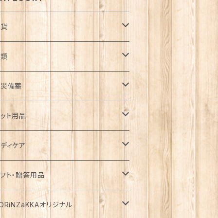
雑貨
日用品雑貨
衣類
ンテリア
服飾雑貨
ウター
防災備蓄
ゴ・バスケット
子
ート
ッチン雑貨
ップス
防災用品
ット用品
コバッグ
クセサリー
ウン
器
袖
着
ガーデン雑貨
トムス
食料
ライフード
ディケア
瓶
フラー・ストール
ャケット
箸
袖
器・カトラリー
ョウロ
カート
ックご飯
用
テーショナリー
ンピース・チュニック
飲料
ェットフード
基礎化粧品
フト・贈答用品
ランケット
ーカー・ウィンドブレーカー
トラリー
分丈、七分丈
ッテリー
ュロット
餅
用
類
・炭酸水
添加・手作り（犬用）
粧水
ニチュア
ームウェア・パジャマ
ペーパー類
缶詰
イク用品
品・飲料
ORiNZaKKAオリジナル