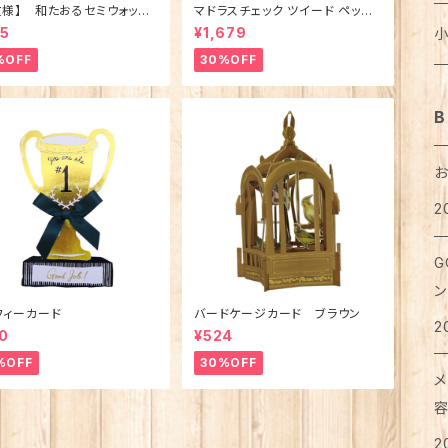
お
文様】 和たおるセミウォッシ
マドラスチェック ツイード ペット
バ
カ
ス
ニ
ブ
は
ワ
麺
メ
ごきげんハシビロコウ (日本
ベッド（犬猫用）M
ノ
ジ
猫
乳
ト
犬
95
¥1,679
ア
ア
ラ
レ
ボ
ア
%OFF
30%OFF
タ
カ
ベ
ポ
タ
支
パ
穀
カ
コ
医
テ
猫
犬
T
レ
ろ
お
タ
ア
B
ス
ス
ブ
湯
フ
粉
は
紅
リ
猫
靴
犬
ク
ピ
メ
せ
マ
ポ
グ
缶
ペ
お
2
タ
猫
シ
イ
ボ
犬
洗
珈
衣
ハ
ハ
お
カ
レ
メ
ハ
G
足
犬
リ
リ
ア
猫
犬
お
オ
ラ
ン
ア
手
マ
カ
便
希
フィーカード
バードケージカード ブラウン
ト
2
ジ
猫
0
¥524
犬
ボ
入
ト
ハ
コ
%OFF
30%OFF
味
ス
メ
ト
猫
犬
ベ
カ
て
お
お
は
2