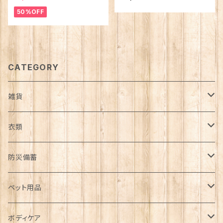
50%OFF
CATEGORY
雑貨
日用品雑貨
衣類
インテリア
服飾雑貨
アウター
防災備蓄
カゴ・バスケット
帽子
コート
キッチン雑貨
トップス
防災用品
ペット用品
エコバッグ
アクセサリー
ダウン
食器
長袖
下着
ガーデン雑貨
ボトムス
食料
ドライフード
ボディケア