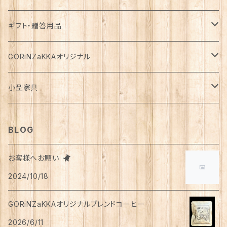
花瓶
マフラー・ストール
ジャケット
お箸
半袖
食器・カトラリー
ジョウロ
スカート
パックご飯
犬用
ステーショナリー
ワンピース・チュニック
飲料
ウェットフード
基礎化粧品
ギフト・贈答用品
鏡
ブランケット
パーカー・ウィンドブレーカー
カトラリー
五分丈、七分丈
バッテリー
鉢
キュロット
お餅
猫用
紙類
水・炭酸水
無添加・手作り（犬用）
化粧水
ミニチュア
ルームウェア・パジャマ
ペーパー類
缶詰
メイク用品
食品・飲料
GORiNZaKKAオリジナル
お風呂・ランドリー
バッグ
カーディガン
ストロー
ニット
ブランケット・寝具
はさみ
ワイドパンツ
麺類
メダカ
ノート
ジュース
猫用
乳液
トイレットペーパー
犬用
アウトドア
アンダーウェア
ライト
レトルト食品
ボディーソープ
食器類
アパレル
小型家具
タオル
カゴバッグ
ベスト
ポット・急須
タンクトップ
支柱
パンツ
穀物
カード
コーヒー
医薬部外品
ティッシュペーパー
猫用
犬用
Tシャツ
手芸用品
レッグウェア
ろうそく
おやつ
ヘアケア
タオル
アクセサリー
スツール
BLOG
スリッパ
スマホショルダーバッグ
ブルゾン
湯のみ
フレンチスリーブ
粉物
はがき
紅茶
リップクリーム
猫用
靴下
犬用
クシ・ブラシ
ピアス
メンズ
食器
せっけん
洗剤
飲料
お客様へお願い
マスク
ポーチ
グラス
缶詰・瓶詰
ペン
お茶
2024/10/18
タイツ
猫用
シャンプー
イヤリング・ノンホールピアス
ボトムス
犬用
洗顔
珈琲
衣類・服飾雑貨
ハンドクリーム
防災用品
ハンドソープ
お財布・カード入れ
カップ&ソーサー
レトルト惣菜
メモ帳
ハーブティー
GORiNZaKKAオリジナルブレンドコーヒー
足首ウォーマー
犬猫共通
リンスインシャンプー
リング
アウター
猫用
犬用
おもちゃ
オーラルケア
ラッピング資材
アロマ・お香
手袋・アームカバー
2026/6/11
マグカップ
カレー