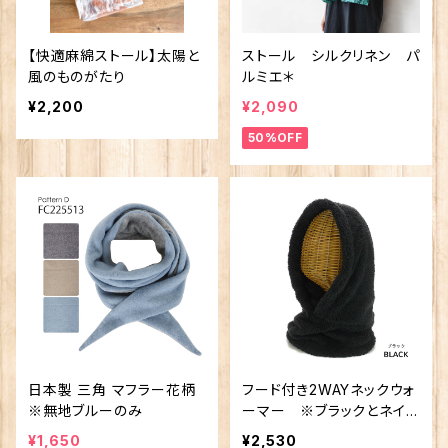
【快適麻綿ストール】太陽と
ストール シルクリネン パ
風のものがたり
ルミエ＊
¥2,200
¥2,090
50%OFF
日本製 三角 マフラー花柄
フード付き2WAYネックウォ
※無地ブルーのみ
ーマー ※ブラックとネイビ
ーのみ
¥1,650
¥2,530