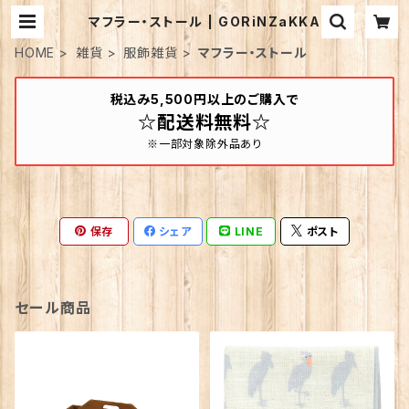
マフラー・ストール | GORiNZaKKA
HOME
雑貨
服飾雑貨
マフラー・ストール
税込み5,500円以上のご購入で
☆配送料無料☆
※一部対象除外品あり
保存
シェア
LINE
ポスト
セール商品