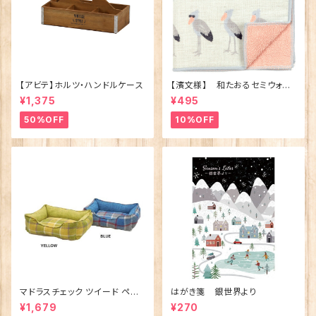
【アビテ】ホルツ・ハンドルケース
【濱文様】 和たおるセミウォッ
シュ ごきげんハシビロコウ
¥1,375
¥495
(日本製)
50%OFF
10%OFF
マドラスチェック ツイード ペット
はがき箋 銀世界より
ベッド（犬猫用）M
¥1,679
¥270