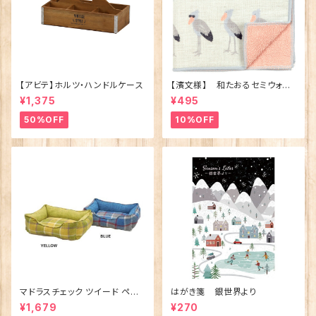
【アビテ】ホルツ・ハンドルケース
【濱文様】 和たおるセミウォッ
シュ ごきげんハシビロコウ
¥1,375
¥495
(日本製)
50%OFF
10%OFF
マドラスチェック ツイード ペット
はがき箋 銀世界より
ベッド（犬猫用）M
¥1,679
¥270