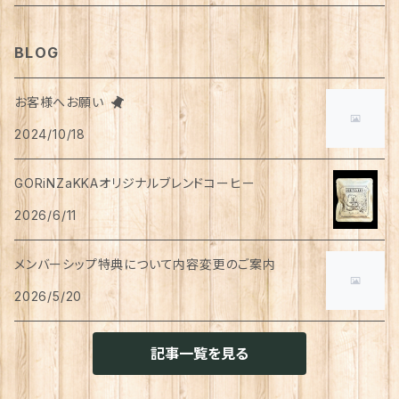
タオル
カゴバッグ
ベスト
ポット・急須
タンクトップ
支柱
パンツ
穀物
カード
コーヒー
医薬部外品
ティッシュペーパー
猫用
犬用
Tシャツ
手芸用品
レッグウェア
ろうそく
おやつ
ヘアケア
タオル
アクセサリー
スツール
BLOG
スリッパ
スマホショルダーバッグ
ブルゾン
湯のみ
フレンチスリーブ
粉物
はがき
紅茶
リップクリーム
猫用
靴下
犬用
クシ・ブラシ
ピアス
メンズ
食器
せっけん
洗剤
飲料
お客様へお願い
マスク
ポーチ
グラス
缶詰・瓶詰
ペン
お茶
2024/10/18
タイツ
猫用
シャンプー
イヤリング・ノンホールピアス
ボトムス
犬用
洗顔
珈琲
衣類・服飾雑貨
ハンドクリーム
防災用品
ハンドソープ
お財布・カード入れ
カップ&ソーサー
レトルト惣菜
メモ帳
ハーブティー
GORiNZaKKAオリジナルブレンドコーヒー
足首ウォーマー
犬猫共通
リンスインシャンプー
リング
アウター
猫用
犬用
おもちゃ
オーラルケア
ラッピング資材
アロマ・お香
手袋・アームカバー
2026/6/11
マグカップ
カレー
便箋
希釈飲料
トリートメント
ジャケット
猫用
犬用
ボディケア
入浴剤・バスボム
トラベルセット
メンバーシップ特典について内容変更のご案内
ハンカチ
コースター
味噌汁・スープ
スケジュール帳
トップス
2026/5/20
猫用
犬用
ベッド
カレンダー
てぬぐい
お皿
お茶漬け
はさみ
猫用
記事一覧を見る
トイレ周り
クッション・クッションカバー
キーホルダー
箸置き
乾物
ふせん