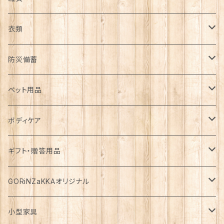
日用品雑貨
衣類
インテリア
服飾雑貨
アウター
防災備蓄
カゴ・バスケット
帽子
コート
キッチン雑貨
トップス
防災用品
ペット用品
エコバッグ
アクセサリー
ダウン
食器
長袖
下着
ガーデン雑貨
ボトムス
食料
ドライフード
ボディケア
花瓶
マフラー・ストール
ジャケット
お箸
半袖
食器・カトラリー
ジョウロ
スカート
パックご飯
犬用
ステーショナリー
ワンピース・チュニック
飲料
ウェットフード
基礎化粧品
ギフト・贈答用品
鏡
ブランケット
パーカー・ウィンドブレーカー
カトラリー
五分丈、七分丈
バッテリー
鉢
キュロット
お餅
猫用
紙類
水・炭酸水
無添加・手作り（犬用）
化粧水
ミニチュア
ルームウェア・パジャマ
ペーパー類
缶詰
メイク用品
食品・飲料
GORiNZaKKAオリジナル
お風呂・ランドリー
バッグ
カーディガン
ストロー
ニット
ブランケット・寝具
はさみ
ワイドパンツ
麺類
メダカ
ノート
ジュース
猫用
乳液
トイレットペーパー
犬用
アウトドア
アンダーウェア
ライト
レトルト食品
ボディーソープ
食器類
アパレル
小型家具