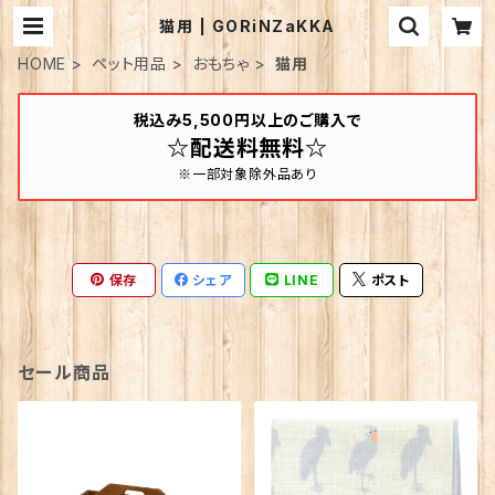
猫用 | GORiNZaKKA
HOME
ペット用品
おもちゃ
猫用
税込み5,500円以上のご購入で
☆配送料無料☆
※一部対象除外品あり
保存
シェア
LINE
ポスト
セール商品