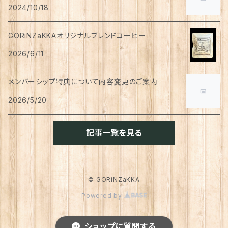
ペン
お茶
2024/10/18
タイツ
猫用
シャンプー
イヤリング・ノンホールピアス
ボトムス
犬用
洗顔
珈琲
衣類・服飾雑貨
ハンドクリーム
防災用品
ハンドソープ
お財布・カード入れ
カップ&ソーサー
レトルト惣菜
メモ帳
ハーブティー
GORiNZaKKAオリジナルブレンドコーヒー
足首ウォーマー
犬猫共通
リンスインシャンプー
リング
アウター
猫用
犬用
おもちゃ
オーラルケア
ラッピング資材
アロマ・お香
手袋・アームカバー
2026/6/11
マグカップ
カレー
便箋
希釈飲料
トリートメント
ジャケット
猫用
犬用
ボディケア
入浴剤・バスボム
トラベルセット
メンバーシップ特典について内容変更のご案内
ハンカチ
コースター
味噌汁・スープ
スケジュール帳
トップス
2026/5/20
猫用
犬用
ベッド
カレンダー
てぬぐい
お皿
お茶漬け
はさみ
猫用
記事一覧を見る
トイレ周り
クッション・クッションカバー
キーホルダー
箸置き
乾物
ふせん
犬猫兼用
犬用
その他雑貨
ファブリック・マルチカバー
メガネ・メガネケース
お菓子作り
調味料・オイル
ポチ袋
© GORiNZaKKA
猫用
Powered by
ブランケット
サプリメント
傘
ふきん
だし
マスキングテープ
犬猫兼用
照明
ショップに質問する
犬
レインコート