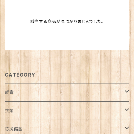
該当する商品が見つかりませんでした。
CATEGORY
雑貨
日用品雑貨
衣類
インテリア
服飾雑貨
アウター
防災備蓄