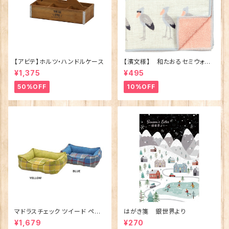
【アビテ】ホルツ・ハンドルケース
【濱文様】 和たおるセミウォッ
シュ ごきげんハシビロコウ
¥1,375
¥495
(日本製)
50%OFF
10%OFF
マドラスチェック ツイード ペット
はがき箋 銀世界より
ベッド（犬猫用）M
¥1,679
¥270