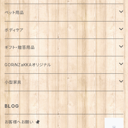
カゴ・バスケット
帽子
コート
キッチン雑貨
トップス
防災用品
ペット用品
エコバッグ
アクセサリー
ダウン
食器
長袖
下着
ガーデン雑貨
ボトムス
食料
ドライフード
ボディケア
花瓶
マフラー・ストール
ジャケット
お箸
半袖
食器・カトラリー
ジョウロ
スカート
パックご飯
犬用
ステーショナリー
ワンピース・チュニック
飲料
ウェットフード
基礎化粧品
ギフト・贈答用品
鏡
ブランケット
パーカー・ウィンドブレーカー
カトラリー
五分丈、七分丈
バッテリー
鉢
キュロット
お餅
猫用
紙類
水・炭酸水
無添加・手作り（犬用）
化粧水
ミニチュア
ルームウェア・パジャマ
ペーパー類
缶詰
メイク用品
食品・飲料
GORiNZaKKAオリジナル
お風呂・ランドリー
バッグ
カーディガン
ストロー
ニット
ブランケット・寝具
はさみ
ワイドパンツ
麺類
メダカ
ノート
ジュース
猫用
乳液
トイレットペーパー
犬用
アウトドア
アンダーウェア
ライト
レトルト食品
ボディーソープ
食器類
アパレル
小型家具
タオル
カゴバッグ
ベスト
ポット・急須
タンクトップ
支柱
パンツ
穀物
カード
コーヒー
医薬部外品
ティッシュペーパー
猫用
犬用
Tシャツ
手芸用品
レッグウェア
ろうそく
おやつ
ヘアケア
タオル
アクセサリー
スツール
BLOG
スリッパ
スマホショルダーバッグ
ブルゾン
湯のみ
フレンチスリーブ
粉物
はがき
紅茶
リップクリーム
猫用
靴下
犬用
クシ・ブラシ
ピアス
メンズ
食器
せっけん
洗剤
飲料
お客様へお願い
マスク
ポーチ
グラス
缶詰・瓶詰