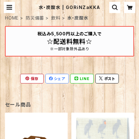
水・炭酸水 | GORiNZaKKA
HOME
防災備蓄
飲料
水・炭酸水
税込み5,500円以上のご購入で
☆配送料無料☆
※一部対象除外品あり
保存
シェア
LINE
ポスト
セール商品