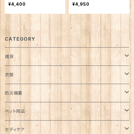
¥4,400
¥4,950
CATEGORY
雑貨
日用品雑貨
衣類
インテリア
服飾雑貨
アウター
防災備蓄
カゴ・バスケット
帽子
コート
キッチン雑貨
トップス
防災用品
ペット用品
エコバッグ
アクセサリー
ダウン
食器
長袖
下着
ガーデン雑貨
ボトムス
食料
ドライフード
ボディケア