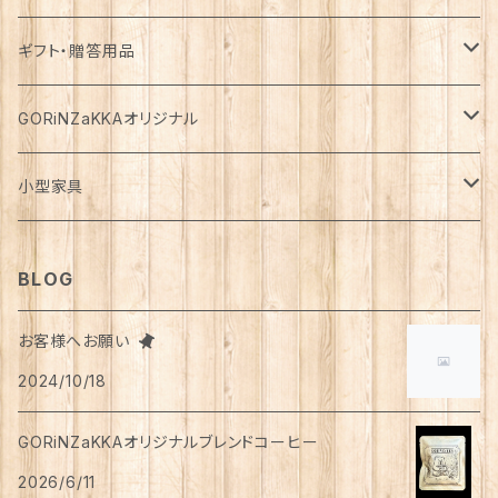
花瓶
マフラー・ストール
ジャケット
お箸
半袖
食器・カトラリー
ジョウロ
スカート
パックご飯
犬用
ステーショナリー
ワンピース・チュニック
飲料
ウェットフード
基礎化粧品
ギフト・贈答用品
鏡
ブランケット
パーカー・ウィンドブレーカー
カトラリー
五分丈、七分丈
バッテリー
鉢
キュロット
お餅
猫用
紙類
水・炭酸水
無添加・手作り（犬用）
化粧水
ミニチュア
ルームウェア・パジャマ
ペーパー類
缶詰
メイク用品
食品・飲料
GORiNZaKKAオリジナル
お風呂・ランドリー
バッグ
カーディガン
ストロー
ニット
ブランケット・寝具
はさみ
ワイドパンツ
麺類
メダカ
ノート
ジュース
猫用
乳液
トイレットペーパー
犬用
アウトドア
アンダーウェア
ライト
レトルト食品
ボディーソープ
食器類
アパレル
小型家具
タオル
カゴバッグ
ベスト
ポット・急須
タンクトップ
支柱
パンツ
穀物
カード
コーヒー
医薬部外品
ティッシュペーパー
猫用
犬用
Tシャツ
手芸用品
レッグウェア
ろうそく
おやつ
ヘアケア
タオル
アクセサリー
スツール
BLOG
スリッパ
スマホショルダーバッグ
ブルゾン
湯のみ
フレンチスリーブ
粉物
はがき
紅茶
リップクリーム
猫用
靴下
犬用
クシ・ブラシ
ピアス
メンズ
食器
せっけん
洗剤
飲料
お客様へお願い
マスク
ポーチ
グラス
缶詰・瓶詰
ペン
お茶
2024/10/18
タイツ
猫用
シャンプー
イヤリング・ノンホールピアス
ボトムス
犬用
洗顔
珈琲
衣類・服飾雑貨
ハンドクリーム
防災用品
ハンドソープ
お財布・カード入れ
カップ&ソーサー
レトルト惣菜
メモ帳
ハーブティー
GORiNZaKKAオリジナルブレンドコーヒー
足首ウォーマー
犬猫共通
リンスインシャンプー
リング
アウター
猫用
犬用
おもちゃ
オーラルケア
ラッピング資材
アロマ・お香
手袋・アームカバー
2026/6/11
マグカップ
カレー
便箋
希釈飲料