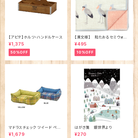
【アビテ】ホルツ・ハンドルケース
【濱文様】 和たおるセミウォッ
シュ ごきげんハシビロコウ
¥1,375
¥495
(日本製)
50%OFF
10%OFF
マドラスチェック ツイード ペット
はがき箋 銀世界より
ベッド（犬猫用）M
¥1,679
¥270