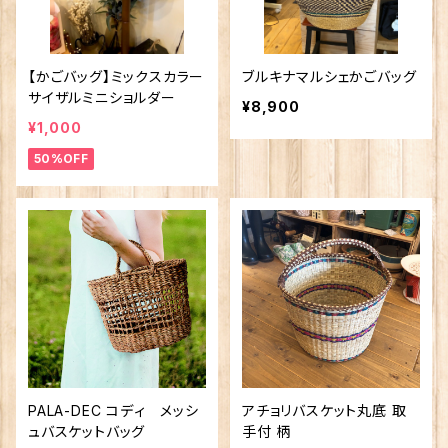
【かごバッグ】ミックスカラー
ブルキナマルシェかごバッグ
サイザルミニショルダー
¥8,900
¥1,000
50%OFF
PALA-DEC コディ メッシ
アチョリバスケット丸底 取
ュバスケットバッグ
手付 柄