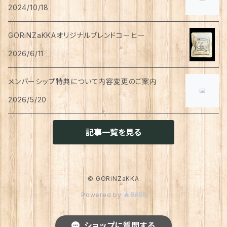
ペン
お茶
2024/10/18
タイツ
猫用
シャンプー
イヤリング・ノンホールピアス
ボトムス
犬用
洗顔
珈琲
衣類・服飾雑貨
ハンドクリーム
防災用品
ハンドソープ
お財布・カード入れ
カップ&ソーサー
レトルト惣菜
メモ帳
ハーブティー
GORiNZaKKAオリジナルブレンドコーヒー
足首ウォーマー
犬猫共通
リンスインシャンプー
リング
アウター
猫用
犬用
おもちゃ
オーラルケア
ラッピング資材
アロマ・お香
手袋・アームカバー
2026/6/11
マグカップ
カレー
便箋
希釈飲料
トリートメント
ジャケット
猫用
犬用
ボディケア
入浴剤・バスボム
トラベルセット
メンバーシップ特典について内容変更のご案内
ハンカチ
コースター
味噌汁・スープ
スケジュール帳
トップス
2026/5/20
猫用
犬用
ベッド
カレンダー
てぬぐい
お皿
お茶漬け
はさみ
猫用
記事一覧を見る
トイレ周り
クッション・クッションカバー
キーホルダー
箸置き
乾物
ふせん
犬猫兼用
犬用
その他雑貨
ファブリック・マルチカバー
メガネ・メガネケース
お菓子作り
調味料・オイル
ポチ袋
© GORiNZaKKA
猫用
Powered by
ブランケット
サプリメント
傘
ふきん
だし
マスキングテープ
犬猫兼用
照明
ショップに質問する
犬
レインコート