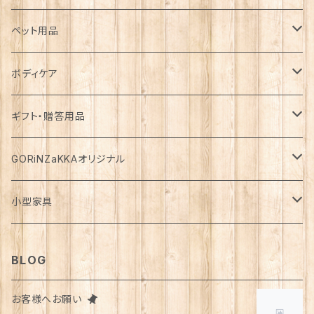
カゴ・バスケット
帽子
コート
キッチン雑貨
トップス
防災用品
ペット用品
エコバッグ
アクセサリー
ダウン
食器
長袖
下着
ガーデン雑貨
ボトムス
食料
ドライフード
ボディケア
花瓶
マフラー・ストール
ジャケット
お箸
半袖
食器・カトラリー
ジョウロ
スカート
パックご飯
犬用
ステーショナリー
ワンピース・チュニック
飲料
ウェットフード
基礎化粧品
ギフト・贈答用品
鏡
ブランケット
パーカー・ウィンドブレーカー
カトラリー
五分丈、七分丈
バッテリー
鉢
キュロット
お餅
猫用
紙類
水・炭酸水
無添加・手作り（犬用）
化粧水
ミニチュア
ルームウェア・パジャマ
ペーパー類
缶詰
メイク用品
食品・飲料
GORiNZaKKAオリジナル
お風呂・ランドリー
バッグ
カーディガン
ストロー
ニット
ブランケット・寝具
はさみ
ワイドパンツ
麺類
メダカ
ノート
ジュース
猫用
乳液
トイレットペーパー
犬用
アウトドア
アンダーウェア
ライト
レトルト食品
ボディーソープ
食器類
アパレル
小型家具
タオル
カゴバッグ
ベスト
ポット・急須
タンクトップ
支柱
パンツ
穀物
カード
コーヒー
医薬部外品
ティッシュペーパー
猫用
犬用
Tシャツ
手芸用品
レッグウェア
ろうそく
おやつ
ヘアケア
タオル
アクセサリー
スツール
BLOG
スリッパ
スマホショルダーバッグ
ブルゾン
湯のみ
フレンチスリーブ
粉物
はがき
紅茶
リップクリーム
猫用
靴下
犬用
クシ・ブラシ
ピアス
メンズ
食器
せっけん
洗剤
飲料
お客様へお願い
マスク
ポーチ
グラス
缶詰・瓶詰