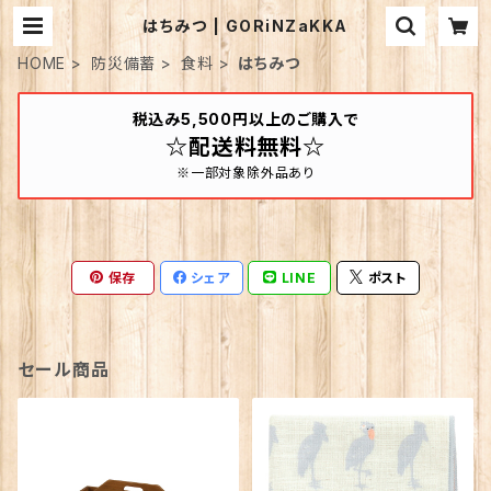
はちみつ | GORiNZaKKA
HOME
防災備蓄
食料
はちみつ
税込み5,500円以上のご購入で
☆配送料無料☆
※一部対象除外品あり
保存
シェア
LINE
ポスト
セール商品