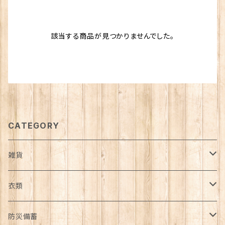
該当する商品が見つかりませんでした。
CATEGORY
雑貨
日用品雑貨
衣類
インテリア
服飾雑貨
アウター
防災備蓄