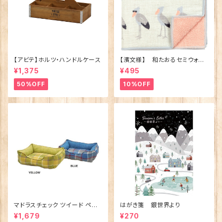
【アビテ】ホルツ・ハンドルケース
【濱文様】 和たおるセミウォッ
シュ ごきげんハシビロコウ
¥1,375
¥495
(日本製)
50%OFF
10%OFF
マドラスチェック ツイード ペット
はがき箋 銀世界より
ベッド（犬猫用）M
¥1,679
¥270