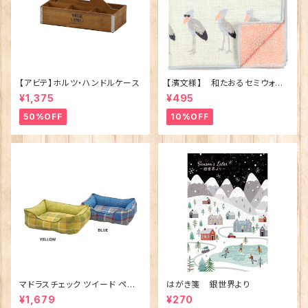
【アビテ】ホルツ・ハンドルケース
【濱文様】 和たおるセミウォッ
シュ ごきげんハシビロコウ
¥1,375
¥495
(日本製)
50%OFF
10%OFF
マドラスチェック ツイード ペット
はがき箋 銀世界より
ベッド（犬猫用）M
¥1,679
¥270