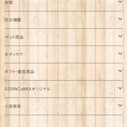
日用品雑貨
衣類
インテリア
服飾雑貨
アウター
防災備蓄
カゴ・バスケット
帽子
コート
キッチン雑貨
トップス
防災用品
ペット用品
エコバッグ
アクセサリー
ダウン
食器
長袖
下着
ガーデン雑貨
ボトムス
食料
ドライフード
ボディケア
花瓶
マフラー・ストール
ジャケット
お箸
半袖
食器・カトラリー
ジョウロ
スカート
パックご飯
犬用
ステーショナリー
ワンピース・チュニック
飲料
ウェットフード
基礎化粧品
ギフト・贈答用品
鏡
ブランケット
パーカー・ウィンドブレーカー
カトラリー
五分丈、七分丈
バッテリー
鉢
キュロット
お餅
猫用
紙類
水・炭酸水
無添加・手作り（犬用）
化粧水
ミニチュア
ルームウェア・パジャマ
ペーパー類
缶詰
メイク用品
食品・飲料
GORiNZaKKAオリジナル
お風呂・ランドリー
バッグ
カーディガン
ストロー
ニット
ブランケット・寝具
はさみ
ワイドパンツ
麺類
メダカ
ノート
ジュース
猫用
乳液
トイレットペーパー
犬用
アウトドア
アンダーウェア
ライト
レトルト食品
ボディーソープ
食器類
アパレル
小型家具
タオル
カゴバッグ
ベスト
ポット・急須
タンクトップ
支柱
パンツ
穀物
カード
コーヒー
医薬部外品
ティッシュペーパー
猫用
犬用
Tシャツ
手芸用品
レッグウェア
ろうそく
おやつ
ヘアケア
タオル
アクセサリー
スツール