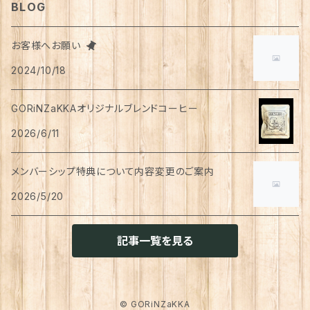
BLOG
スリッパ
スマホショルダーバッグ
ブルゾン
湯のみ
フレンチスリーブ
粉物
はがき
紅茶
リップクリーム
猫用
靴下
犬用
クシ・ブラシ
ピアス
メンズ
食器
せっけん
洗剤
飲料
お客様へお願い
マスク
ポーチ
グラス
缶詰・瓶詰
ペン
お茶
2024/10/18
タイツ
猫用
シャンプー
イヤリング・ノンホールピアス
ボトムス
犬用
洗顔
珈琲
衣類・服飾雑貨
ハンドクリーム
防災用品
ハンドソープ
お財布・カード入れ
カップ&ソーサー
レトルト惣菜
メモ帳
ハーブティー
GORiNZaKKAオリジナルブレンドコーヒー
足首ウォーマー
犬猫共通
リンスインシャンプー
リング
アウター
猫用
犬用
おもちゃ
オーラルケア
ラッピング資材
アロマ・お香
手袋・アームカバー
2026/6/11
マグカップ
カレー
便箋
希釈飲料
トリートメント
ジャケット
猫用
犬用
ボディケア
入浴剤・バスボム
トラベルセット
メンバーシップ特典について内容変更のご案内
ハンカチ
コースター
味噌汁・スープ
スケジュール帳
トップス
2026/5/20
猫用
犬用
ベッド
カレンダー
てぬぐい
お皿
お茶漬け
はさみ
猫用
記事一覧を見る
トイレ周り
クッション・クッションカバー
キーホルダー
箸置き
乾物
ふせん
犬猫兼用
犬用
その他雑貨
ファブリック・マルチカバー
メガネ・メガネケース
お菓子作り
調味料・オイル
ポチ袋
© GORiNZaKKA