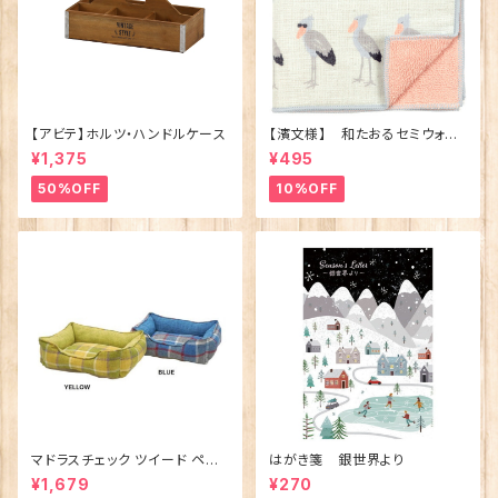
【アビテ】ホルツ・ハンドルケース
【濱文様】 和たおるセミウォッ
シュ ごきげんハシビロコウ
¥1,375
¥495
(日本製)
50%OFF
10%OFF
マドラスチェック ツイード ペット
はがき箋 銀世界より
ベッド（犬猫用）M
¥1,679
¥270