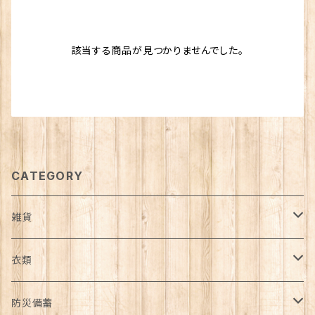
該当する商品が見つかりませんでした。
CATEGORY
雑貨
日用品雑貨
衣類
インテリア
服飾雑貨
アウター
防災備蓄