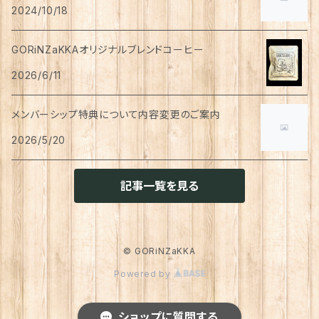
ペン
お茶
2024/10/18
タイツ
猫用
シャンプー
イヤリング・ノンホールピアス
ボトムス
犬用
洗顔
珈琲
衣類・服飾雑貨
ハンドクリーム
防災用品
ハンドソープ
お財布・カード入れ
カップ&ソーサー
レトルト惣菜
メモ帳
ハーブティー
GORiNZaKKAオリジナルブレンドコーヒー
足首ウォーマー
犬猫共通
リンスインシャンプー
リング
アウター
猫用
犬用
おもちゃ
オーラルケア
ラッピング資材
アロマ・お香
手袋・アームカバー
2026/6/11
マグカップ
カレー
便箋
希釈飲料
トリートメント
ジャケット
猫用
犬用
ボディケア
入浴剤・バスボム
トラベルセット
メンバーシップ特典について内容変更のご案内
ハンカチ
コースター
味噌汁・スープ
スケジュール帳
トップス
2026/5/20
猫用
犬用
ベッド
カレンダー
てぬぐい
お皿
お茶漬け
はさみ
猫用
記事一覧を見る
トイレ周り
クッション・クッションカバー
キーホルダー
箸置き
乾物
ふせん
犬猫兼用
犬用
その他雑貨
ファブリック・マルチカバー
メガネ・メガネケース
お菓子作り
調味料・オイル
ポチ袋
© GORiNZaKKA
猫用
Powered by
ブランケット
サプリメント
傘
ふきん
だし
マスキングテープ
犬猫兼用
照明
ショップに質問する
犬
レインコート