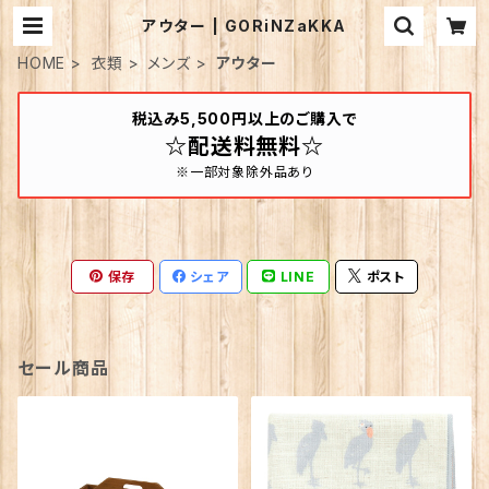
アウター | GORiNZaKKA
HOME
衣類
メンズ
アウター
税込み5,500円以上のご購入で
☆配送料無料☆
※一部対象除外品あり
保存
シェア
LINE
ポスト
セール商品