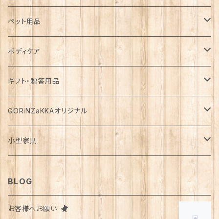
カゴ・バスケット
帽子
コート
キッチン雑貨
トップス
防災用品
ペット用品
エコバッグ
アクセサリー
ダウン
食器
長袖
下着
ガーデン雑貨
ボトムス
食料
ドライフード
ボディケア
花瓶
マフラー・ストール
ジャケット
お箸
半袖
食器・カトラリー
ジョウロ
スカート
パックご飯
犬用
ステーショナリー
ワンピース・チュニック
飲料
ウェットフード
基礎化粧品
ギフト・贈答用品
鏡
ブランケット
パーカー・ウィンドブレーカー
カトラリー
五分丈、七分丈
バッテリー
鉢
キュロット
お餅
猫用
紙類
水・炭酸水
無添加・手作り（犬用）
化粧水
ミニチュア
ルームウェア・パジャマ
ペーパー類
缶詰
メイク用品
食品・飲料
GORiNZaKKAオリジナル
お風呂・ランドリー
バッグ
カーディガン
ストロー
ニット
ブランケット・寝具
はさみ
ワイドパンツ
麺類
メダカ
ノート
ジュース
猫用
乳液
トイレットペーパー
犬用
アウトドア
アンダーウェア
ライト
レトルト食品
ボディーソープ
食器類
アパレル
小型家具
タオル
カゴバッグ
ベスト
ポット・急須
タンクトップ
支柱
パンツ
穀物
カード
コーヒー
医薬部外品
ティッシュペーパー
猫用
犬用
Tシャツ
手芸用品
レッグウェア
ろうそく
おやつ
ヘアケア
タオル
アクセサリー
スツール
BLOG
スリッパ
スマホショルダーバッグ
ブルゾン
湯のみ
フレンチスリーブ
粉物
はがき
紅茶
リップクリーム
猫用
靴下
犬用
クシ・ブラシ
ピアス
メンズ
食器
せっけん
洗剤
飲料
お客様へお願い
マスク
ポーチ
グラス
缶詰・瓶詰