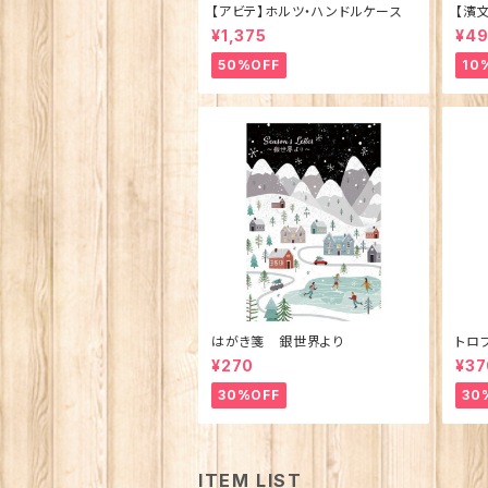
【アビテ】ホルツ・ハンドルケース
【濱
ュ 
¥1,375
¥4
製)
50%OFF
10
はがき箋 銀世界より
トロ
¥270
¥37
30%OFF
30
ITEM LIST