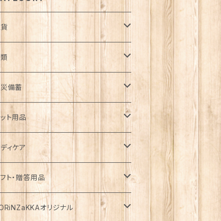
雑貨
日用品雑貨
衣類
ンテリア
服飾雑貨
ウター
防災備蓄
ゴ・バスケット
子
ート
ッチン雑貨
ップス
防災用品
ット用品
コバッグ
クセサリー
ウン
器
袖
着
ガーデン雑貨
トムス
食料
ライフード
ディケア
瓶
フラー・ストール
ャケット
箸
袖
器・カトラリー
ョウロ
カート
ックご飯
用
テーショナリー
ンピース・チュニック
飲料
ェットフード
基礎化粧品
フト・贈答用品
ランケット
ーカー・ウィンドブレーカー
トラリー
分丈、七分丈
ッテリー
ュロット
餅
用
類
・炭酸水
添加・手作り（犬用）
粧水
ニチュア
ームウェア・パジャマ
ペーパー類
缶詰
イク用品
品・飲料
ORiNZaKKAオリジナル