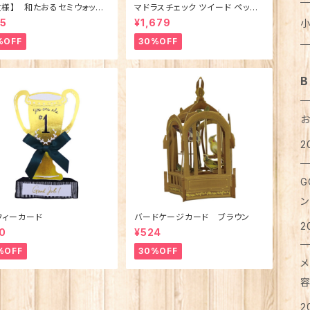
お
文様】 和たおるセミウォッシ
マドラスチェック ツイード ペット
バ
カ
ス
ニ
ブ
は
ワ
麺
メ
ごきげんハシビロコウ (日本
ベッド（犬猫用）M
ノ
ジ
猫
乳
ト
犬
95
¥1,679
ア
ア
ラ
レ
ボ
ア
%OFF
30%OFF
タ
カ
ベ
ポ
タ
支
パ
穀
カ
コ
医
テ
猫
犬
T
レ
ろ
お
タ
ア
B
ス
ス
ブ
湯
フ
粉
は
紅
リ
猫
靴
犬
ク
ピ
メ
せ
マ
ポ
グ
缶
ペ
お
2
タ
猫
シ
イ
ボ
犬
洗
珈
衣
ハ
ハ
お
カ
レ
メ
ハ
G
足
犬
リ
リ
ア
猫
犬
お
オ
ラ
ン
ア
手
マ
カ
便
希
フィーカード
バードケージカード ブラウン
ト
2
ジ
猫
0
¥524
犬
ボ
入
ト
ハ
コ
%OFF
30%OFF
味
ス
メ
ト
猫
犬
ベ
カ
て
お
お
は
2