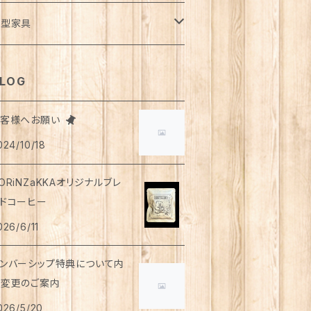
風呂・ランドリー
ッグ
ーディガン
トロー
ット
ランケット・寝具
さみ
イドパンツ
類
ダカ
ート
ュース
用
液
イレットペーパー
用
ウトドア
ンダーウェア
イト
トルト食品
ディーソープ
食器類
パレル
小型家具
オル
ゴバッグ
スト
ット・急須
ンクトップ
柱
ンツ
物
ード
ーヒー
薬部外品
ィッシュペーパー
用
用
シャツ
手芸用品
ッグウェア
うそく
やつ
ヘアケア
オル
クセサリー
スツール
LOG
リッパ
マホショルダーバッグ
ルゾン
のみ
レンチスリーブ
物
がき
茶
ップクリーム
用
下
用
シ・ブラシ
アス
ンズ
食器
っけん
洗剤
飲料
お客様へお願い
スク
ーチ
ラス
詰・瓶詰
ン
茶
024/10/18
イツ
用
ャンプー
ヤリング・ノンホールピアス
トムス
用
顔
琲
類・服飾雑貨
ンドクリーム
防災用品
ンドソープ
財布・カード入れ
ップ&ソーサー
トルト惣菜
モ帳
ーブティー
ORiNZaKKAオリジナルブレ
首ウォーマー
猫共通
ンスインシャンプー
ング
ウター
用
用
もちゃ
ーラルケア
ッピング資材
ドコーヒー
ロマ・お香
袋・アームカバー
グカップ
レー
箋
釈飲料
リートメント
026/6/11
ャケット
用
用
ディケア
浴剤・バスボム
ラベルセット
ンカチ
ースター
噌汁・スープ
ケジュール帳
ンバーシップ特典について内
ップス
用
用
ッド
容変更のご案内
レンダー
ぬぐい
皿
茶漬け
さみ
026/5/20