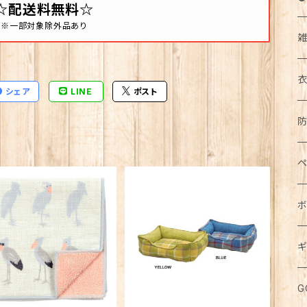
☆配送料無料☆
※一部対象除外品あり
シェア
LINE
ポスト
イ
ア
カ
帽
コ
キ
ト
ペ
エ
ア
ダ
食
長
下
ボ
ド
ボ
花
マ
ジ
お
半
食
ジ
ス
パ
犬
ス
ワ
ウ
ギ
鏡
ブ
パ
カ
五
バ
鉢
キ
お
猫
紙
水
無
化
ミ
ル
メ
食
G