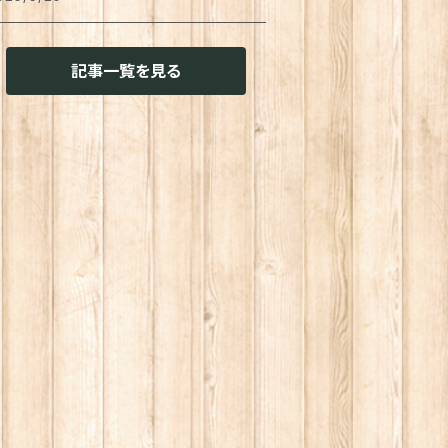
用
イレ周り
ッション・クッションカバー
ーホルダー
置き
物
せん
猫兼用
記事一覧を見る
用
その他雑貨
ァブリック・マルチカバー
ガネ・メガネケース
菓子作り
味料・オイル
チ袋
用
ランケット
プリメント
きん
し
スキングテープ
猫兼用
明
インコート
レー・お盆
ャム・ペースト
ール
花・アーティフィシャルグリーン
存容器
菓子
タンプ
風機・ハンディファン
猫共通
ーツ
味料入れ
ロテイン
グネット
れん
ンダル・スリッポン
トル
スタ
算機
ャンドル
ームシューズ
ーヒー・紅茶グッズ
スタソース
の他