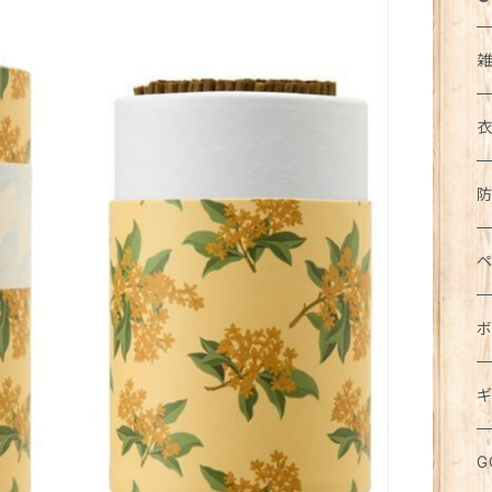
イ
ア
カ
帽
コ
キ
ト
ペ
エ
ア
ダ
食
長
下
ボ
ド
ボ
花
マ
ジ
お
半
食
ジ
ス
パ
犬
ス
ワ
ウ
ギ
鏡
ブ
パ
カ
五
バ
鉢
キ
お
猫
紙
水
無
化
ミ
ル
メ
食
G