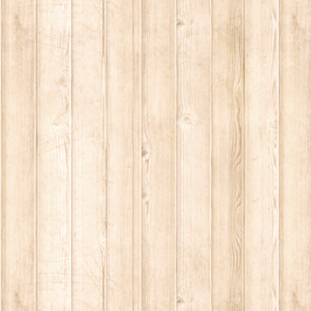
ームスプレー・ファブリックスプレー
の他
レイ
浄ブラシ
の他
わん
金箱
理器具
湿器
ンブラー
ーラーバッグ