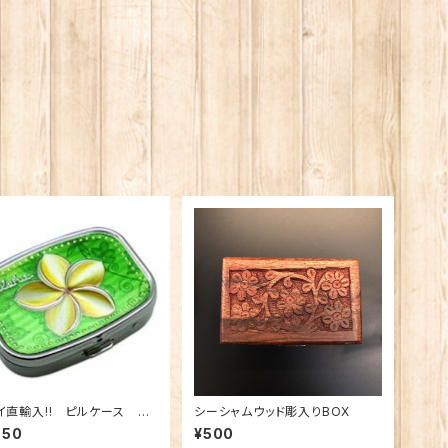
ル
そ
ト
洗
そ
茶
貯
調
加
タ
ク
イ直輸入!! ピルケース プ
シーシャムウッド彫入りBOX
リア
650
¥500