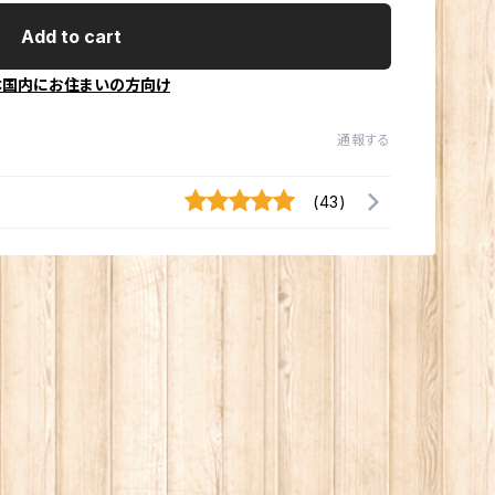
お
冠
Add to cart
お
は
ク
本国内にお住まいの方向け
寝
ス
洗
シ
ク
通報する
ペ
た
カ
ギ
(43)
ご
エ
そ
消
ゴ
鍋
ク
住
紙
の
ト
ま
P
衛
浄
封