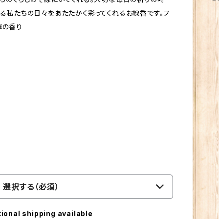
猫
ト
ク
キ
箸
きる私たちの日々をあたたかく彩ってくれるお線香です。フ
乾
ふ
犀の香り
犬
犬
フ
メ
お
調
ポ
猫
ブ
サ
傘
ふ
だ
マ
犬
照
犬
レ
ト
ジ
シ
造
猫
靴
保
お
ス
扇
犬
ブ
調
プ
マ
の
サ
ボ
パ
計
選択する（必須）
キ
ル
コ
パ
そ
tional shipping available