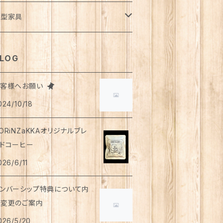
風呂・ランドリー
ッグ
ーディガン
トロー
ット
ランケット・寝具
さみ
イドパンツ
類
ダカ
ート
ュース
用
液
イレットペーパー
用
ウトドア
ンダーウェア
イト
トルト食品
ディーソープ
食器類
パレル
小型家具
オル
ゴバッグ
スト
ット・急須
ンクトップ
柱
ンツ
物
ード
ーヒー
薬部外品
ィッシュペーパー
用
用
シャツ
手芸用品
ッグウェア
うそく
やつ
ヘアケア
オル
クセサリー
スツール
LOG
リッパ
マホショルダーバッグ
ルゾン
のみ
レンチスリーブ
物
がき
茶
ップクリーム
用
下
用
シ・ブラシ
アス
ンズ
食器
っけん
洗剤
飲料
お客様へお願い
スク
ーチ
ラス
詰・瓶詰
ン
茶
024/10/18
イツ
用
ャンプー
ヤリング・ノンホールピアス
トムス
用
顔
琲
類・服飾雑貨
ンドクリーム
防災用品
ンドソープ
財布・カード入れ
ップ&ソーサー
トルト惣菜
モ帳
ーブティー
ORiNZaKKAオリジナルブレ
首ウォーマー
猫共通
ンスインシャンプー
ング
ウター
用
用
もちゃ
ーラルケア
ッピング資材
ドコーヒー
ロマ・お香
袋・アームカバー
グカップ
レー
箋
釈飲料
リートメント
026/6/11
ャケット
用
用
ディケア
浴剤・バスボム
ラベルセット
ンカチ
ースター
噌汁・スープ
ケジュール帳
ンバーシップ特典について内
ップス
用
用
ッド
容変更のご案内
レンダー
ぬぐい
皿
茶漬け
さみ
026/5/20