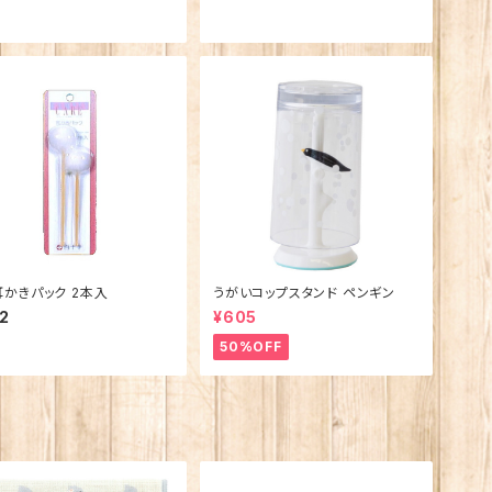
FC 耳かきパック 2本入
うがいコップスタンド ペンギン
2
¥605
50%OFF