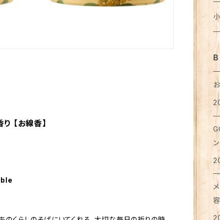
お
バ
カ
ス
ニ
ブ
は
ワ
麺
メ
ノ
ジ
猫
乳
ト
犬
ア
ア
ラ
レ
ボ
ア
タ
カ
ベ
ポ
タ
支
パ
穀
カ
コ
医
テ
猫
犬
T
レ
ろ
お
タ
ア
B
ス
ス
ブ
湯
フ
粉
は
紅
リ
猫
靴
犬
ク
ピ
メ
せ
マ
ポ
グ
缶
ペ
お
2
タ
猫
シ
イ
ボ
犬
洗
珈
衣
ハ
ハ
お
カ
り 【お線香】
レ
メ
ハ
G
足
犬
リ
リ
ア
猫
犬
お
オ
ラ
ン
ア
手
マ
カ
便
希
ト
2
ジ
猫
犬
ボ
入
ト
ハ
コ
味
able
ス
メ
ト
猫
犬
ベ
カ
て
お
お
は
2
たちのくらしのそばにいてくれる。大切な毎日の祈りの時