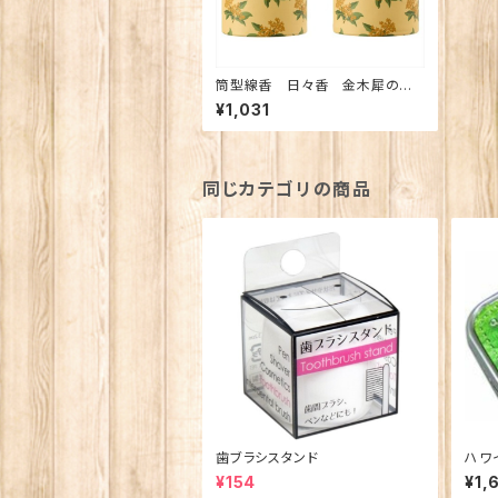
筒型線香 日々香 金木犀の香
り 【お線香】
¥1,031
同じカテゴリの商品
歯ブラシスタンド
ハワ
ルメ
¥154
¥1,