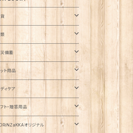
雑貨
日用品雑貨
衣類
ンテリア
服飾雑貨
ウター
防災備蓄
ゴ・バスケット
子
ート
ッチン雑貨
ップス
防災用品
ット用品
コバッグ
クセサリー
ウン
器
袖
着
ガーデン雑貨
トムス
食料
ライフード
ディケア
瓶
フラー・ストール
ャケット
箸
袖
器・カトラリー
ョウロ
カート
ックご飯
用
テーショナリー
ンピース・チュニック
飲料
ェットフード
基礎化粧品
フト・贈答用品
ランケット
ーカー・ウィンドブレーカー
トラリー
分丈、七分丈
ッテリー
ュロット
餅
用
類
・炭酸水
添加・手作り（犬用）
粧水
ニチュア
ームウェア・パジャマ
ペーパー類
缶詰
イク用品
品・飲料
ORiNZaKKAオリジナル