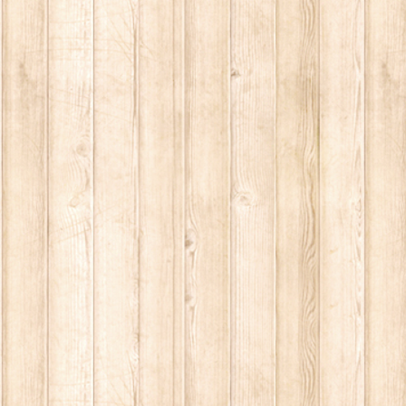
守り
婚葬祭
弁当グッズ
ちみつ
リアファイル
具
マホストラップ
剤
ロップ
ラフトテープ
ーパー類
わし・スポンジ
ップ麺
フトタグ
み箱
プロン
の他・健康食品
しゴム
ミ袋
敷き・鍋つかみ
リップ
居お掃除用品
ナプキン
り
イレ用品
な板・カッティングボード
C周辺機器
生用品
水器
筒