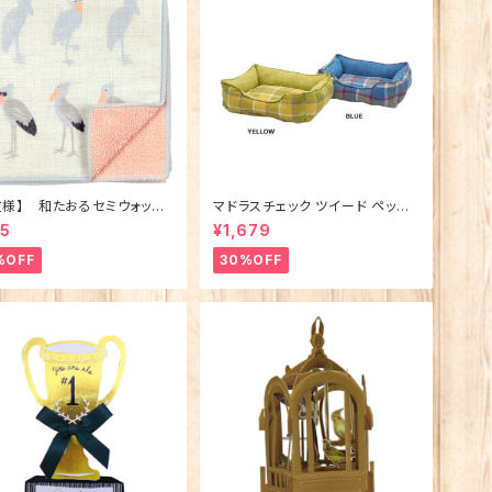
文様】 和たおるセミウォッシ
マドラスチェック ツイード ペット
ごきげんハシビロコウ (日本
ベッド（犬猫用）M
95
¥1,679
%OFF
30%OFF