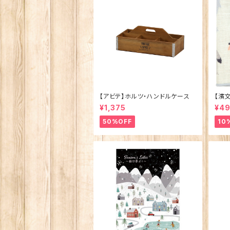
【アビテ】ホルツ・ハンドルケース
【濱
ュ 
¥1,375
¥4
製)
50%OFF
10