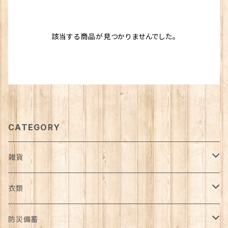
該当する商品が見つかりませんでした。
CATEGORY
雑貨
日用品雑貨
衣類
インテリア
服飾雑貨
アウター
防災備蓄