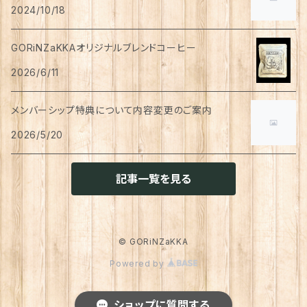
ペン
お茶
2024/10/18
タイツ
猫用
シャンプー
イヤリング・ノンホールピアス
ボトムス
犬用
洗顔
珈琲
衣類・服飾雑貨
ハンドクリーム
防災用品
ハンドソープ
お財布・カード入れ
カップ&ソーサー
レトルト惣菜
メモ帳
ハーブティー
GORiNZaKKAオリジナルブレンドコーヒー
足首ウォーマー
犬猫共通
リンスインシャンプー
リング
アウター
猫用
犬用
おもちゃ
オーラルケア
ラッピング資材
アロマ・お香
手袋・アームカバー
2026/6/11
マグカップ
カレー
便箋
希釈飲料
トリートメント
ジャケット
猫用
犬用
ボディケア
入浴剤・バスボム
トラベルセット
メンバーシップ特典について内容変更のご案内
ハンカチ
コースター
味噌汁・スープ
スケジュール帳
トップス
2026/5/20
猫用
犬用
ベッド
カレンダー
てぬぐい
お皿
お茶漬け
はさみ
猫用
記事一覧を見る
トイレ周り
クッション・クッションカバー
キーホルダー
箸置き
乾物
ふせん
犬猫兼用
犬用
その他雑貨
ファブリック・マルチカバー
メガネ・メガネケース
お菓子作り
調味料・オイル
ポチ袋
© GORiNZaKKA
猫用
Powered by
ブランケット
サプリメント
傘
ふきん
だし
マスキングテープ
犬猫兼用
照明
ショップに質問する
犬
レインコート