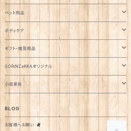
カゴ・バスケット
帽子
コート
キッチン雑貨
トップス
防災用品
ペット用品
エコバッグ
アクセサリー
ダウン
食器
長袖
下着
ガーデン雑貨
ボトムス
食料
ドライフード
ボディケア
花瓶
マフラー・ストール
ジャケット
お箸
半袖
食器・カトラリー
ジョウロ
スカート
パックご飯
犬用
ステーショナリー
ワンピース・チュニック
飲料
ウェットフード
基礎化粧品
ギフト・贈答用品
鏡
ブランケット
パーカー・ウィンドブレーカー
カトラリー
五分丈、七分丈
バッテリー
鉢
キュロット
お餅
猫用
紙類
水・炭酸水
無添加・手作り（犬用）
化粧水
ミニチュア
ルームウェア・パジャマ
ペーパー類
缶詰
メイク用品
食品・飲料
GORiNZaKKAオリジナル
お風呂・ランドリー
バッグ
カーディガン
ストロー
ニット
ブランケット・寝具
はさみ
ワイドパンツ
麺類
メダカ
ノート
ジュース
猫用
乳液
トイレットペーパー
犬用
アウトドア
アンダーウェア
ライト
レトルト食品
ボディーソープ
食器類
アパレル
小型家具
タオル
カゴバッグ
ベスト
ポット・急須
タンクトップ
支柱
パンツ
穀物
カード
コーヒー
医薬部外品
ティッシュペーパー
猫用
犬用
Tシャツ
手芸用品
レッグウェア
ろうそく
おやつ
ヘアケア
タオル
アクセサリー
スツール
BLOG
スリッパ
スマホショルダーバッグ
ブルゾン
湯のみ
フレンチスリーブ
粉物
はがき
紅茶
リップクリーム
猫用
靴下
犬用
クシ・ブラシ
ピアス
メンズ
食器
せっけん
洗剤
飲料
お客様へお願い
マスク
ポーチ
グラス
缶詰・瓶詰