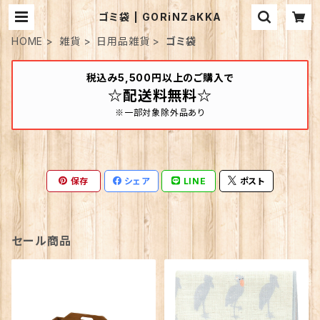
ゴミ袋 | GORiNZaKKA
HOME
雑貨
日用品雑貨
ゴミ袋
税込み5,500円以上のご購入で
☆配送料無料☆
※一部対象除外品あり
保存
シェア
LINE
ポスト
セール商品