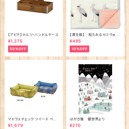
【アビテ】ホルツ・ハンドルケース
【濱文様】 和たおるセミウォッ
シュ ごきげんハシビロコウ
¥1,375
¥495
(日本製)
50%OFF
10%OFF
マドラスチェック ツイード ペット
はがき箋 銀世界より
ベッド（犬猫用）M
¥1,679
¥270