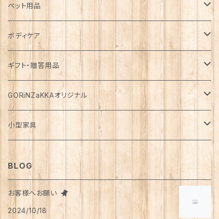
カゴ・バスケット
帽子
コート
キッチン雑貨
トップス
防災用品
ペット用品
エコバッグ
アクセサリー
ダウン
食器
長袖
下着
ガーデン雑貨
ボトムス
食料
ドライフード
ボディケア
花瓶
マフラー・ストール
ジャケット
お箸
半袖
食器・カトラリー
ジョウロ
スカート
パックご飯
犬用
ステーショナリー
ワンピース・チュニック
飲料
ウェットフード
基礎化粧品
ギフト・贈答用品
鏡
ブランケット
パーカー・ウィンドブレーカー
カトラリー
五分丈、七分丈
バッテリー
鉢
キュロット
お餅
猫用
紙類
水・炭酸水
無添加・手作り（犬用）
化粧水
ミニチュア
ルームウェア・パジャマ
ペーパー類
缶詰
メイク用品
食品・飲料
GORiNZaKKAオリジナル
お風呂・ランドリー
バッグ
カーディガン
ストロー
ニット
ブランケット・寝具
はさみ
ワイドパンツ
麺類
メダカ
ノート
ジュース
猫用
乳液
トイレットペーパー
犬用
アウトドア
アンダーウェア
ライト
レトルト食品
ボディーソープ
食器類
アパレル
小型家具
タオル
カゴバッグ
ベスト
ポット・急須
タンクトップ
支柱
パンツ
穀物
カード
コーヒー
医薬部外品
ティッシュペーパー
猫用
犬用
Tシャツ
手芸用品
レッグウェア
ろうそく
おやつ
ヘアケア
タオル
アクセサリー
スツール
BLOG
スリッパ
スマホショルダーバッグ
ブルゾン
湯のみ
フレンチスリーブ
粉物
はがき
紅茶
リップクリーム
猫用
靴下
犬用
クシ・ブラシ
ピアス
メンズ
食器
せっけん
洗剤
飲料
お客様へお願い
マスク
ポーチ
グラス
缶詰・瓶詰
ペン
お茶
2024/10/18
タイツ
猫用
シャンプー
イヤリング・ノンホールピアス
ボトムス
犬用
洗顔
珈琲
衣類・服飾雑貨
ハンドクリーム
防災用品