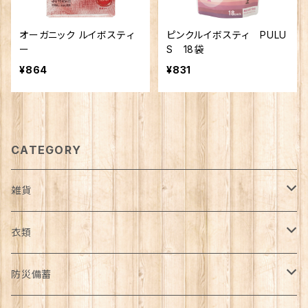
オーガニック ルイボスティ
ピンクルイボスティ PULU
ー
S 18袋
¥864
¥831
CATEGORY
雑貨
日用品雑貨
衣類
インテリア
服飾雑貨
アウター
防災備蓄