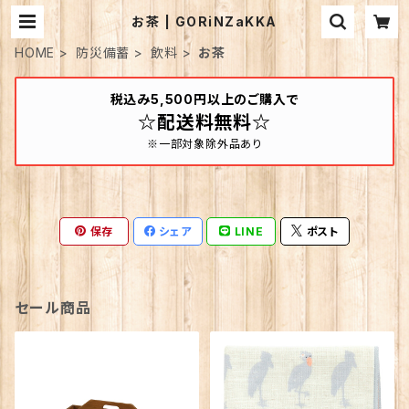
お茶 | GORiNZaKKA
HOME
防災備蓄
飲料
お茶
税込み5,500円以上のご購入で
☆配送料無料☆
※一部対象除外品あり
保存
シェア
LINE
ポスト
セール商品