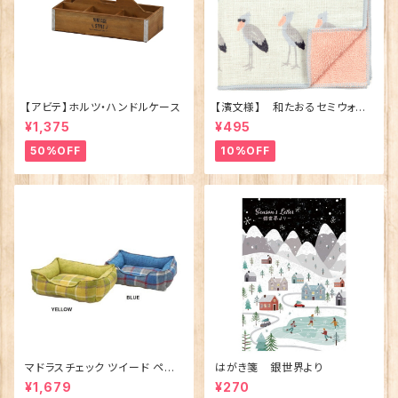
【アビテ】ホルツ・ハンドルケース
【濱文様】 和たおるセミウォッ
シュ ごきげんハシビロコウ
¥1,375
¥495
(日本製)
50%OFF
10%OFF
マドラスチェック ツイード ペット
はがき箋 銀世界より
ベッド（犬猫用）M
¥1,679
¥270