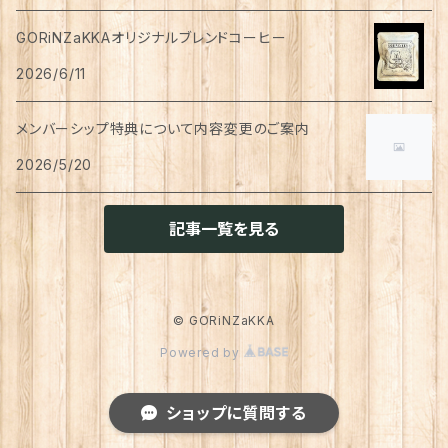
ハンドソープ
お財布・カード入れ
カップ&ソーサー
レトルト惣菜
メモ帳
ハーブティー
GORiNZaKKAオリジナルブレンドコーヒー
足首ウォーマー
犬猫共通
リンスインシャンプー
リング
アウター
猫用
犬用
おもちゃ
オーラルケア
ラッピング資材
アロマ・お香
手袋・アームカバー
2026/6/11
マグカップ
カレー
便箋
希釈飲料
トリートメント
ジャケット
猫用
犬用
ボディケア
入浴剤・バスボム
トラベルセット
メンバーシップ特典について内容変更のご案内
ハンカチ
コースター
味噌汁・スープ
スケジュール帳
トップス
2026/5/20
猫用
犬用
ベッド
カレンダー
てぬぐい
お皿
お茶漬け
はさみ
猫用
記事一覧を見る
トイレ周り
クッション・クッションカバー
キーホルダー
箸置き
乾物
ふせん
犬猫兼用
犬用
その他雑貨
ファブリック・マルチカバー
メガネ・メガネケース
お菓子作り
調味料・オイル
ポチ袋
© GORiNZaKKA
猫用
Powered by
ブランケット
サプリメント
傘
ふきん
だし
マスキングテープ
犬猫兼用
照明
ショップに質問する
犬
レインコート
トレー・お盆
ジャム・ペースト
シール