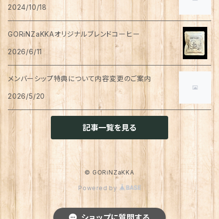
ペン
お茶
2024/10/18
タイツ
猫用
シャンプー
イヤリング・ノンホールピアス
ボトムス
犬用
洗顔
珈琲
衣類・服飾雑貨
ハンドクリーム
防災用品
ハンドソープ
お財布・カード入れ
カップ&ソーサー
レトルト惣菜
メモ帳
ハーブティー
GORiNZaKKAオリジナルブレンドコーヒー
足首ウォーマー
犬猫共通
リンスインシャンプー
リング
アウター
猫用
犬用
おもちゃ
オーラルケア
ラッピング資材
アロマ・お香
手袋・アームカバー
2026/6/11
マグカップ
カレー
便箋
希釈飲料
トリートメント
ジャケット
猫用
犬用
ボディケア
入浴剤・バスボム
トラベルセット
メンバーシップ特典について内容変更のご案内
ハンカチ
コースター
味噌汁・スープ
スケジュール帳
トップス
2026/5/20
猫用
犬用
ベッド
カレンダー
てぬぐい
お皿
お茶漬け
はさみ
猫用
記事一覧を見る
トイレ周り
クッション・クッションカバー
キーホルダー
箸置き
乾物
ふせん
犬猫兼用
犬用
その他雑貨
ファブリック・マルチカバー
メガネ・メガネケース
お菓子作り
調味料・オイル
ポチ袋
© GORiNZaKKA
猫用
Powered by
ブランケット
サプリメント
傘
ふきん
だし
マスキングテープ
犬猫兼用
照明
ショップに質問する
犬
レインコート