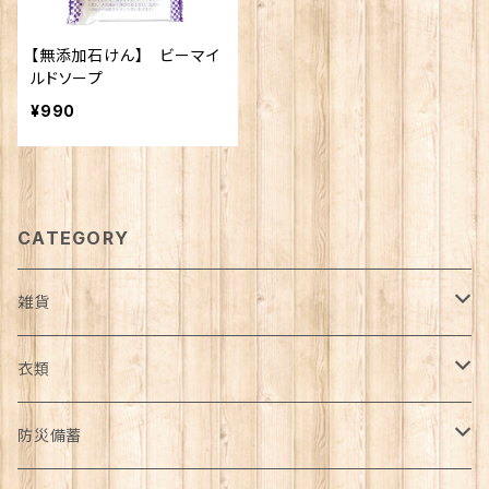
【無添加石けん】 ビーマイ
ルドソープ
¥990
CATEGORY
雑貨
日用品雑貨
衣類
インテリア
服飾雑貨
アウター
防災備蓄