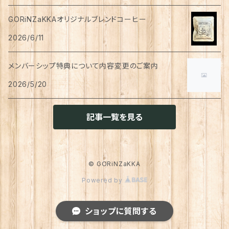
ハンドソープ
お財布・カード入れ
カップ&ソーサー
レトルト惣菜
メモ帳
ハーブティー
GORiNZaKKAオリジナルブレンドコーヒー
足首ウォーマー
犬猫共通
リンスインシャンプー
リング
アウター
猫用
犬用
おもちゃ
オーラルケア
ラッピング資材
アロマ・お香
手袋・アームカバー
2026/6/11
マグカップ
カレー
便箋
希釈飲料
トリートメント
ジャケット
猫用
犬用
ボディケア
入浴剤・バスボム
トラベルセット
メンバーシップ特典について内容変更のご案内
ハンカチ
コースター
味噌汁・スープ
スケジュール帳
トップス
2026/5/20
猫用
犬用
ベッド
カレンダー
てぬぐい
お皿
お茶漬け
はさみ
猫用
記事一覧を見る
トイレ周り
クッション・クッションカバー
キーホルダー
箸置き
乾物
ふせん
犬猫兼用
犬用
その他雑貨
ファブリック・マルチカバー
メガネ・メガネケース
お菓子作り
調味料・オイル
ポチ袋
© GORiNZaKKA
猫用
Powered by
ブランケット
サプリメント
傘
ふきん
だし
マスキングテープ
犬猫兼用
照明
ショップに質問する
犬
レインコート
トレー・お盆
ジャム・ペースト
シール