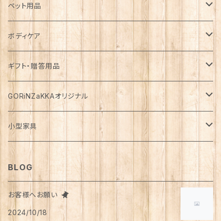
カゴ・バスケット
帽子
コート
キッチン雑貨
トップス
防災用品
ペット用品
エコバッグ
アクセサリー
ダウン
食器
長袖
下着
ガーデン雑貨
ボトムス
食料
ドライフード
ボディケア
花瓶
マフラー・ストール
ジャケット
お箸
半袖
食器・カトラリー
ジョウロ
スカート
パックご飯
犬用
ステーショナリー
ワンピース・チュニック
飲料
ウェットフード
基礎化粧品
ギフト・贈答用品
鏡
ブランケット
パーカー・ウィンドブレーカー
カトラリー
五分丈、七分丈
バッテリー
鉢
キュロット
お餅
猫用
紙類
水・炭酸水
無添加・手作り（犬用）
化粧水
ミニチュア
ルームウェア・パジャマ
ペーパー類
缶詰
メイク用品
食品・飲料
GORiNZaKKAオリジナル
お風呂・ランドリー
バッグ
カーディガン
ストロー
ニット
ブランケット・寝具
はさみ
ワイドパンツ
麺類
メダカ
ノート
ジュース
猫用
乳液
トイレットペーパー
犬用
アウトドア
アンダーウェア
ライト
レトルト食品
ボディーソープ
食器類
アパレル
小型家具
タオル
カゴバッグ
ベスト
ポット・急須
タンクトップ
支柱
パンツ
穀物
カード
コーヒー
医薬部外品
ティッシュペーパー
猫用
犬用
Tシャツ
手芸用品
レッグウェア
ろうそく
おやつ
ヘアケア
タオル
アクセサリー
スツール
BLOG
スリッパ
スマホショルダーバッグ
ブルゾン
湯のみ
フレンチスリーブ
粉物
はがき
紅茶
リップクリーム
猫用
靴下
犬用
クシ・ブラシ
ピアス
メンズ
食器
せっけん
洗剤
飲料
お客様へお願い
マスク
ポーチ
グラス
缶詰・瓶詰
ペン
お茶
2024/10/18
タイツ
猫用
シャンプー
イヤリング・ノンホールピアス
ボトムス
犬用
洗顔
珈琲
衣類・服飾雑貨
ハンドクリーム
防災用品