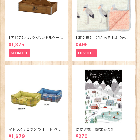
【アビテ】ホルツ・ハンドルケース
【濱文様】 和たおるセミウォッ
シュ ごきげんハシビロコウ
¥1,375
¥495
(日本製)
50%OFF
10%OFF
マドラスチェック ツイード ペット
はがき箋 銀世界より
ベッド（犬猫用）M
¥1,679
¥270