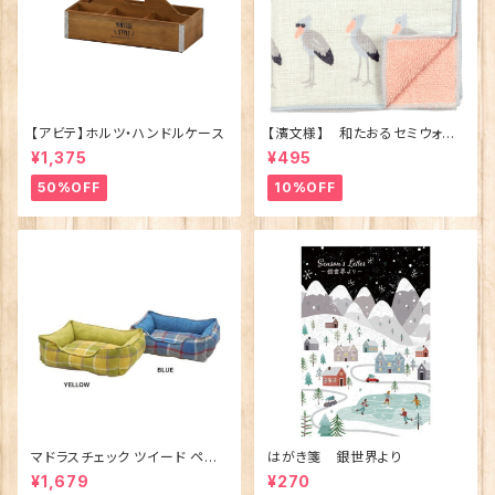
【アビテ】ホルツ・ハンドルケース
【濱文様】 和たおるセミウォッ
シュ ごきげんハシビロコウ
¥1,375
¥495
(日本製)
50%OFF
10%OFF
マドラスチェック ツイード ペット
はがき箋 銀世界より
ベッド（犬猫用）M
¥1,679
¥270