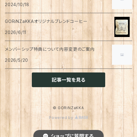
ペン
お茶
2024/10/18
タイツ
猫用
シャンプー
イヤリング・ノンホールピアス
ボトムス
犬用
洗顔
珈琲
衣類・服飾雑貨
ハンドクリーム
防災用品
ハンドソープ
お財布・カード入れ
カップ&ソーサー
レトルト惣菜
メモ帳
ハーブティー
GORiNZaKKAオリジナルブレンドコーヒー
足首ウォーマー
犬猫共通
リンスインシャンプー
リング
アウター
猫用
犬用
おもちゃ
オーラルケア
ラッピング資材
アロマ・お香
手袋・アームカバー
2026/6/11
マグカップ
カレー
便箋
希釈飲料
トリートメント
ジャケット
猫用
犬用
ボディケア
入浴剤・バスボム
トラベルセット
メンバーシップ特典について内容変更のご案内
ハンカチ
コースター
味噌汁・スープ
スケジュール帳
トップス
2026/5/20
猫用
犬用
ベッド
カレンダー
てぬぐい
お皿
お茶漬け
はさみ
猫用
記事一覧を見る
トイレ周り
クッション・クッションカバー
キーホルダー
箸置き
乾物
ふせん
犬猫兼用
犬用
その他雑貨
ファブリック・マルチカバー
メガネ・メガネケース
お菓子作り
調味料・オイル
ポチ袋
© GORiNZaKKA
猫用
Powered by
ブランケット
サプリメント
傘
ふきん
だし
マスキングテープ
犬猫兼用
照明
ショップに質問する
犬
レインコート