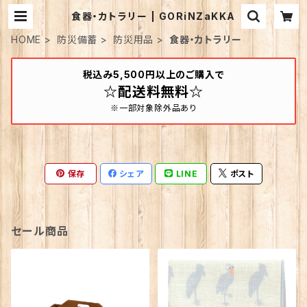
食器・カトラリー | GORiNZaKKA
HOME
防災備蓄
防災用品
食器・カトラリー
税込み5,500円以上のご購入で
☆配送料無料☆
※一部対象除外品あり
保存
シェア
LINE
ポスト
セール商品