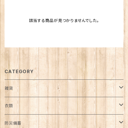
該当する商品が見つかりませんでした。
CATEGORY
雑貨
日用品雑貨
衣類
インテリア
服飾雑貨
アウター
防災備蓄