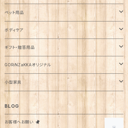
カゴ・バスケット
帽子
コート
キッチン雑貨
トップス
防災用品
ペット用品
エコバッグ
アクセサリー
ダウン
食器
長袖
下着
ガーデン雑貨
ボトムス
食料
ドライフード
ボディケア
花瓶
マフラー・ストール
ジャケット
お箸
半袖
食器・カトラリー
ジョウロ
スカート
パックご飯
犬用
ステーショナリー
ワンピース・チュニック
飲料
ウェットフード
基礎化粧品
ギフト・贈答用品
鏡
ブランケット
パーカー・ウィンドブレーカー
カトラリー
五分丈、七分丈
バッテリー
鉢
キュロット
お餅
猫用
紙類
水・炭酸水
無添加・手作り（犬用）
化粧水
ミニチュア
ルームウェア・パジャマ
ペーパー類
缶詰
メイク用品
食品・飲料
GORiNZaKKAオリジナル
お風呂・ランドリー
バッグ
カーディガン
ストロー
ニット
ブランケット・寝具
はさみ
ワイドパンツ
麺類
メダカ
ノート
ジュース
猫用
乳液
トイレットペーパー
犬用
アウトドア
アンダーウェア
ライト
レトルト食品
ボディーソープ
食器類
アパレル
小型家具
タオル
カゴバッグ
ベスト
ポット・急須
タンクトップ
支柱
パンツ
穀物
カード
コーヒー
医薬部外品
ティッシュペーパー
猫用
犬用
Tシャツ
手芸用品
レッグウェア
ろうそく
おやつ
ヘアケア
タオル
アクセサリー
スツール
BLOG
スリッパ
スマホショルダーバッグ
ブルゾン
湯のみ
フレンチスリーブ
粉物
はがき
紅茶
リップクリーム
猫用
靴下
犬用
クシ・ブラシ
ピアス
メンズ
食器
せっけん
洗剤
飲料
お客様へお願い
マスク
ポーチ
グラス
缶詰・瓶詰