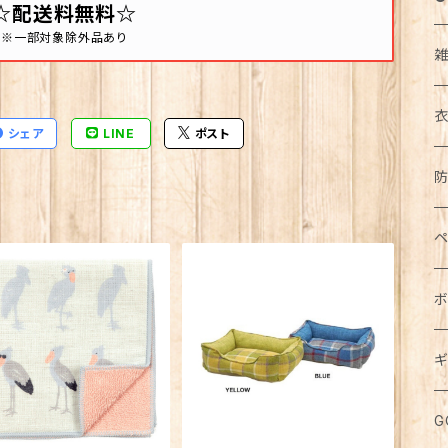
☆配送料無料☆
※一部対象除外品あり
シェア
LINE
ポスト
イ
ア
カ
帽
コ
キ
ト
ペ
エ
ア
ダ
食
長
下
ボ
ド
ボ
花
マ
ジ
お
半
食
ジ
ス
パ
犬
ス
ワ
ウ
ギ
鏡
ブ
パ
カ
五
バ
鉢
キ
お
猫
紙
水
無
化
ミ
ル
メ
食
G