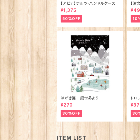
【アビテ】ホルツ・ハンドルケース
【濱
ュ 
¥1,375
¥4
製)
50%OFF
10
はがき箋 銀世界より
トロ
¥270
¥37
30%OFF
30
ITEM LIST