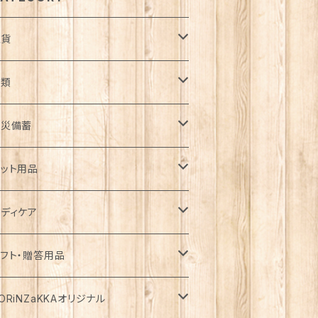
雑貨
日用品雑貨
衣類
ンテリア
服飾雑貨
ウター
防災備蓄
ゴ・バスケット
子
ート
ッチン雑貨
ップス
防災用品
ット用品
コバッグ
クセサリー
ウン
器
袖
着
ガーデン雑貨
トムス
食料
ライフード
ディケア
瓶
フラー・ストール
ャケット
箸
袖
器・カトラリー
ョウロ
カート
ックご飯
用
テーショナリー
ンピース・チュニック
飲料
ェットフード
基礎化粧品
フト・贈答用品
ランケット
ーカー・ウィンドブレーカー
トラリー
分丈、七分丈
ッテリー
ュロット
餅
用
類
・炭酸水
添加・手作り（犬用）
粧水
ニチュア
ームウェア・パジャマ
ペーパー類
缶詰
イク用品
品・飲料
ORiNZaKKAオリジナル