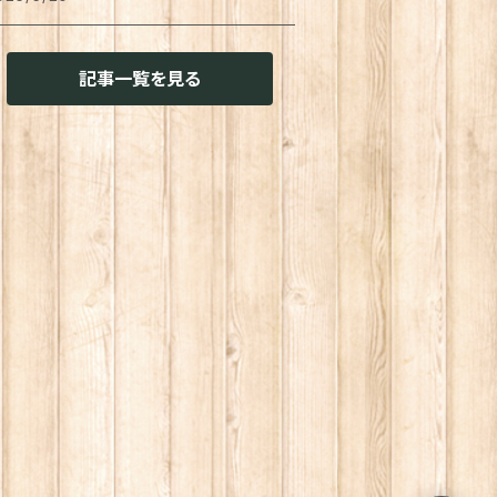
用
イレ周り
ッション・クッションカバー
ーホルダー
置き
物
せん
猫兼用
記事一覧を見る
用
その他雑貨
ァブリック・マルチカバー
ガネ・メガネケース
菓子作り
味料・オイル
チ袋
用
ランケット
プリメント
きん
し
スキングテープ
猫兼用
明
インコート
レー・お盆
ャム・ペースト
ール
花・アーティフィシャルグリーン
存容器
菓子
タンプ
風機・ハンディファン
猫共通
ーツ
味料入れ
ロテイン
グネット
れん
ンダル・スリッポン
トル
スタ
算機
ャンドル
ームシューズ
ーヒー・紅茶グッズ
スタソース
の他