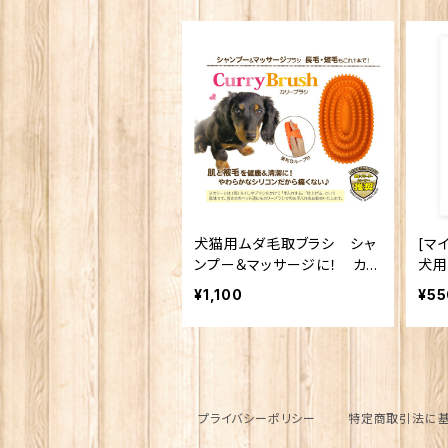
犬猫用ムダ毛取ブラシ シャ
[マ
ンプー＆マッサージに！ カリ
犬用
ーブラシ
ド
¥1,100
¥55
1個
プライバシーポリシー
特定商取引法に基