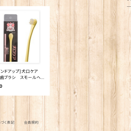
猫
ト
ク
キ
箸
乾
ふ
犬
犬
フ
メ
お
調
ポ
猫
ブ
サ
傘
ふ
だ
マ
犬
照
犬
レ
ト
ジ
シ
インドアップ]犬口ケア
造
猫
靴
保
お
ス
歯ブラシ スモールヘッ
 ソフト 小〜中型犬用
0
扇
犬
ブ
調
プ
マ
の
サ
ボ
パ
計
キ
づく表記
会員規約
ル
コ
パ
そ