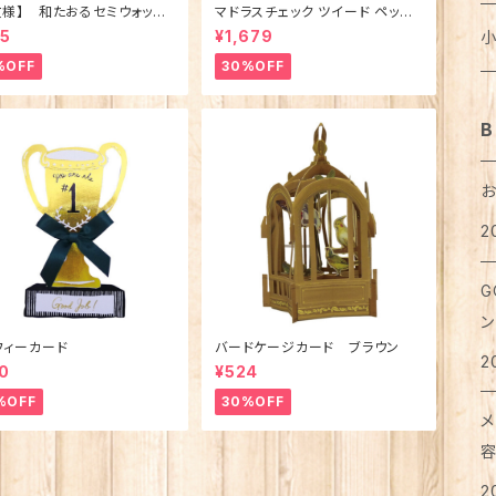
お
文様】 和たおるセミウォッシ
マドラスチェック ツイード ペット
バ
カ
ス
ニ
ブ
は
ワ
麺
メ
ごきげんハシビロコウ (日本
ベッド（犬猫用）M
ノ
ジ
猫
乳
ト
犬
95
¥1,679
ア
ア
ラ
レ
ボ
ア
%OFF
30%OFF
タ
カ
ベ
ポ
タ
支
パ
穀
カ
コ
医
テ
猫
犬
T
レ
ろ
お
タ
ア
B
ス
ス
ブ
湯
フ
粉
は
紅
リ
猫
靴
犬
ク
ピ
メ
せ
マ
ポ
グ
缶
ペ
お
2
タ
猫
シ
イ
ボ
犬
洗
珈
衣
ハ
ハ
お
カ
レ
メ
ハ
G
足
犬
リ
リ
ア
猫
犬
お
オ
ラ
ン
ア
手
マ
カ
便
希
フィーカード
バードケージカード ブラウン
ト
2
ジ
猫
0
¥524
犬
ボ
入
ト
ハ
コ
%OFF
30%OFF
味
ス
メ
ト
猫
犬
ベ
カ
て
お
お
は
2