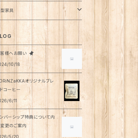
風呂・ランドリー
ッグ
ーディガン
トロー
ット
ランケット・寝具
さみ
イドパンツ
類
ダカ
ート
ュース
用
液
イレットペーパー
用
ウトドア
ンダーウェア
イト
トルト食品
ディーソープ
食器類
パレル
小型家具
オル
ゴバッグ
スト
ット・急須
ンクトップ
柱
ンツ
物
ード
ーヒー
薬部外品
ィッシュペーパー
用
用
シャツ
手芸用品
ッグウェア
うそく
やつ
ヘアケア
オル
クセサリー
スツール
LOG
リッパ
マホショルダーバッグ
ルゾン
のみ
レンチスリーブ
物
がき
茶
ップクリーム
用
下
用
シ・ブラシ
アス
ンズ
食器
っけん
洗剤
飲料
お客様へお願い
スク
ーチ
ラス
詰・瓶詰
ン
茶
024/10/18
イツ
用
ャンプー
ヤリング・ノンホールピアス
トムス
用
顔
琲
類・服飾雑貨
ンドクリーム
防災用品
ンドソープ
財布・カード入れ
ップ&ソーサー
トルト惣菜
モ帳
ーブティー
ORiNZaKKAオリジナルブレ
首ウォーマー
猫共通
ンスインシャンプー
ング
ウター
用
用
もちゃ
ーラルケア
ッピング資材
ドコーヒー
ロマ・お香
袋・アームカバー
グカップ
レー
箋
釈飲料
リートメント
026/6/11
ャケット
用
用
ディケア
浴剤・バスボム
ラベルセット
ンカチ
ースター
噌汁・スープ
ケジュール帳
ンバーシップ特典について内
ップス
用
用
ッド
容変更のご案内
レンダー
ぬぐい
皿
茶漬け
さみ
026/5/20