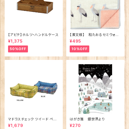
【アビテ】ホルツ・ハンドルケース
【濱文様】 和たおるセミウォッ
シュ ごきげんハシビロコウ
¥1,375
¥495
(日本製)
50%OFF
10%OFF
マドラスチェック ツイード ペット
はがき箋 銀世界より
ベッド（犬猫用）M
¥1,679
¥270