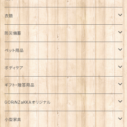
日用品雑貨
衣類
インテリア
服飾雑貨
アウター
防災備蓄
カゴ・バスケット
帽子
コート
キッチン雑貨
トップス
防災用品
ペット用品
エコバッグ
アクセサリー
ダウン
食器
長袖
下着
ガーデン雑貨
ボトムス
食料
ドライフード
ボディケア
花瓶
マフラー・ストール
ジャケット
お箸
半袖
食器・カトラリー
ジョウロ
スカート
パックご飯
犬用
ステーショナリー
ワンピース・チュニック
飲料
ウェットフード
基礎化粧品
ギフト・贈答用品
鏡
ブランケット
パーカー・ウィンドブレーカー
カトラリー
五分丈、七分丈
バッテリー
鉢
キュロット
お餅
猫用
紙類
水・炭酸水
無添加・手作り（犬用）
化粧水
ミニチュア
ルームウェア・パジャマ
ペーパー類
缶詰
メイク用品
食品・飲料
GORiNZaKKAオリジナル
お風呂・ランドリー
バッグ
カーディガン
ストロー
ニット
ブランケット・寝具
はさみ
ワイドパンツ
麺類
メダカ
ノート
ジュース
猫用
乳液
トイレットペーパー
犬用
アウトドア
アンダーウェア
ライト
レトルト食品
ボディーソープ
食器類
アパレル
小型家具