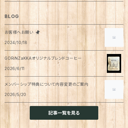
タオル
カゴバッグ
ベスト
ポット・急須
タンクトップ
支柱
パンツ
穀物
カード
コーヒー
医薬部外品
ティッシュペーパー
猫用
犬用
Tシャツ
手芸用品
レッグウェア
ろうそく
おやつ
ヘアケア
タオル
アクセサリー
スツール
BLOG
スリッパ
スマホショルダーバッグ
ブルゾン
湯のみ
フレンチスリーブ
粉物
はがき
紅茶
リップクリーム
猫用
靴下
犬用
クシ・ブラシ
ピアス
メンズ
食器
せっけん
洗剤
飲料
お客様へお願い
マスク
ポーチ
グラス
缶詰・瓶詰
ペン
お茶
2024/10/18
タイツ
猫用
シャンプー
イヤリング・ノンホールピアス
ボトムス
犬用
洗顔
珈琲
衣類・服飾雑貨
ハンドクリーム
防災用品
ハンドソープ
お財布・カード入れ
カップ&ソーサー
レトルト惣菜
メモ帳
ハーブティー
GORiNZaKKAオリジナルブレンドコーヒー
足首ウォーマー
犬猫共通
リンスインシャンプー
リング
アウター
猫用
犬用
おもちゃ
オーラルケア
ラッピング資材
アロマ・お香
手袋・アームカバー
2026/6/11
マグカップ
カレー
便箋
希釈飲料
トリートメント
ジャケット
猫用
犬用
ボディケア
入浴剤・バスボム
トラベルセット
メンバーシップ特典について内容変更のご案内
ハンカチ
コースター
味噌汁・スープ
スケジュール帳
トップス
2026/5/20
猫用
犬用
ベッド
カレンダー
てぬぐい
お皿
お茶漬け
はさみ
猫用
記事一覧を見る
トイレ周り
クッション・クッションカバー
キーホルダー
箸置き
乾物
ふせん