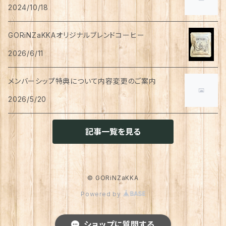
ペン
お茶
2024/10/18
タイツ
猫用
シャンプー
イヤリング・ノンホールピアス
ボトムス
犬用
洗顔
珈琲
衣類・服飾雑貨
ハンドクリーム
防災用品
ハンドソープ
お財布・カード入れ
カップ&ソーサー
レトルト惣菜
メモ帳
ハーブティー
GORiNZaKKAオリジナルブレンドコーヒー
足首ウォーマー
犬猫共通
リンスインシャンプー
リング
アウター
猫用
犬用
おもちゃ
オーラルケア
ラッピング資材
アロマ・お香
手袋・アームカバー
2026/6/11
マグカップ
カレー
便箋
希釈飲料
トリートメント
ジャケット
猫用
犬用
ボディケア
入浴剤・バスボム
トラベルセット
メンバーシップ特典について内容変更のご案内
ハンカチ
コースター
味噌汁・スープ
スケジュール帳
トップス
2026/5/20
猫用
犬用
ベッド
カレンダー
てぬぐい
お皿
お茶漬け
はさみ
猫用
記事一覧を見る
トイレ周り
クッション・クッションカバー
キーホルダー
箸置き
乾物
ふせん
犬猫兼用
犬用
その他雑貨
ファブリック・マルチカバー
メガネ・メガネケース
お菓子作り
調味料・オイル
ポチ袋
© GORiNZaKKA
猫用
Powered by
ブランケット
サプリメント
傘
ふきん
だし
マスキングテープ
犬猫兼用
照明
ショップに質問する
犬
レインコート