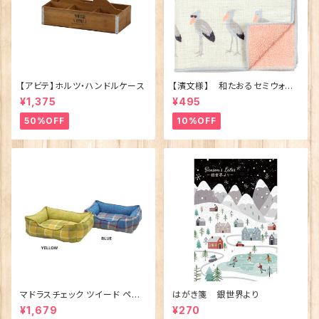
【アビテ】ホルツ・ハンドルケース
【濱文様】 和たおるセミウォッ
シュ ごきげんハシビロコウ
¥1,375
¥495
(日本製)
50%OFF
10%OFF
マドラスチェック ツイード ペット
はがき箋 銀世界より
ベッド（犬猫用）M
¥1,679
¥270