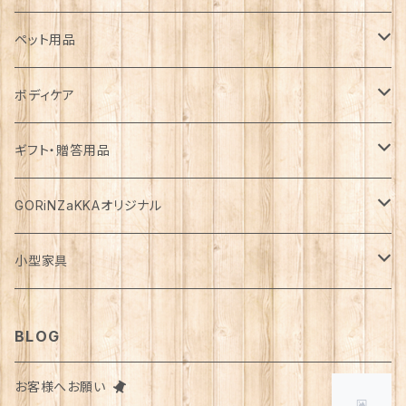
カゴ・バスケット
帽子
コート
キッチン雑貨
トップス
防災用品
ペット用品
エコバッグ
アクセサリー
ダウン
食器
長袖
下着
ガーデン雑貨
ボトムス
食料
ドライフード
ボディケア
花瓶
マフラー・ストール
ジャケット
お箸
半袖
食器・カトラリー
ジョウロ
スカート
パックご飯
犬用
ステーショナリー
ワンピース・チュニック
飲料
ウェットフード
基礎化粧品
ギフト・贈答用品
鏡
ブランケット
パーカー・ウィンドブレーカー
カトラリー
五分丈、七分丈
バッテリー
鉢
キュロット
お餅
猫用
紙類
水・炭酸水
無添加・手作り（犬用）
化粧水
ミニチュア
ルームウェア・パジャマ
ペーパー類
缶詰
メイク用品
食品・飲料
GORiNZaKKAオリジナル
お風呂・ランドリー
バッグ
カーディガン
ストロー
ニット
ブランケット・寝具
はさみ
ワイドパンツ
麺類
メダカ
ノート
ジュース
猫用
乳液
トイレットペーパー
犬用
アウトドア
アンダーウェア
ライト
レトルト食品
ボディーソープ
食器類
アパレル
小型家具
タオル
カゴバッグ
ベスト
ポット・急須
タンクトップ
支柱
パンツ
穀物
カード
コーヒー
医薬部外品
ティッシュペーパー
猫用
犬用
Tシャツ
手芸用品
レッグウェア
ろうそく
おやつ
ヘアケア
タオル
アクセサリー
スツール
BLOG
スリッパ
スマホショルダーバッグ
ブルゾン
湯のみ
フレンチスリーブ
粉物
はがき
紅茶
リップクリーム
猫用
靴下
犬用
クシ・ブラシ
ピアス
メンズ
食器
せっけん
洗剤
飲料
お客様へお願い
マスク
ポーチ
グラス
缶詰・瓶詰