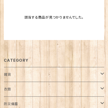
該当する商品が見つかりませんでした。
CATEGORY
雑貨
日用品雑貨
衣類
インテリア
服飾雑貨
アウター
防災備蓄