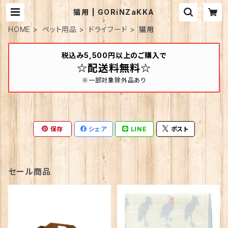
猫用 | GORiNZaKKA
HOME
ペット用品
ドライフード
猫用
税込み5,500円以上のご購入で
☆配送料無料☆
※一部対象除外品あり
保存
シェア
LINE
ポスト
セール商品