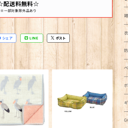
☆配送料無料☆
※一部対象除外品あり
シェア
LINE
ポスト
イ
ア
カ
帽
コ
キ
ト
ペ
エ
ア
ダ
食
長
下
ボ
ド
ボ
花
マ
ジ
お
半
食
ジ
ス
パ
犬
ス
ワ
ウ
ギ
鏡
ブ
パ
カ
五
バ
鉢
キ
お
猫
紙
水
無
化
ミ
ル
メ
食
G