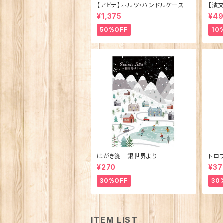
【アビテ】ホルツ・ハンドルケース
【濱
ュ 
¥1,375
¥4
製)
50%OFF
10
はがき箋 銀世界より
トロ
¥270
¥37
30%OFF
30
ITEM LIST