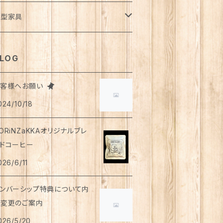
風呂・ランドリー
ッグ
ーディガン
トロー
ット
ランケット・寝具
さみ
イドパンツ
類
ダカ
ート
ュース
用
液
イレットペーパー
用
ウトドア
ンダーウェア
イト
トルト食品
ディーソープ
食器類
パレル
小型家具
オル
ゴバッグ
スト
ット・急須
ンクトップ
柱
ンツ
物
ード
ーヒー
薬部外品
ィッシュペーパー
用
用
シャツ
手芸用品
ッグウェア
うそく
やつ
ヘアケア
オル
クセサリー
スツール
LOG
リッパ
マホショルダーバッグ
ルゾン
のみ
レンチスリーブ
物
がき
茶
ップクリーム
用
下
用
シ・ブラシ
アス
ンズ
食器
っけん
洗剤
飲料
お客様へお願い
スク
ーチ
ラス
詰・瓶詰
ン
茶
024/10/18
イツ
用
ャンプー
ヤリング・ノンホールピアス
トムス
用
顔
琲
類・服飾雑貨
ンドクリーム
防災用品
ンドソープ
財布・カード入れ
ップ&ソーサー
トルト惣菜
モ帳
ーブティー
ORiNZaKKAオリジナルブレ
首ウォーマー
猫共通
ンスインシャンプー
ング
ウター
用
用
もちゃ
ーラルケア
ッピング資材
ドコーヒー
ロマ・お香
袋・アームカバー
グカップ
レー
箋
釈飲料
リートメント
026/6/11
ャケット
用
用
ディケア
浴剤・バスボム
ラベルセット
ンカチ
ースター
噌汁・スープ
ケジュール帳
ンバーシップ特典について内
ップス
用
用
ッド
容変更のご案内
レンダー
ぬぐい
皿
茶漬け
さみ
026/5/20