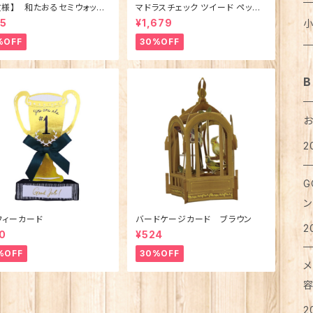
お
文様】 和たおるセミウォッシ
マドラスチェック ツイード ペット
バ
カ
ス
ニ
ブ
は
ワ
麺
メ
ごきげんハシビロコウ (日本
ベッド（犬猫用）M
ノ
ジ
猫
乳
ト
犬
95
¥1,679
ア
ア
ラ
レ
ボ
ア
%OFF
30%OFF
タ
カ
ベ
ポ
タ
支
パ
穀
カ
コ
医
テ
猫
犬
T
レ
ろ
お
タ
ア
B
ス
ス
ブ
湯
フ
粉
は
紅
リ
猫
靴
犬
ク
ピ
メ
せ
マ
ポ
グ
缶
ペ
お
2
タ
猫
シ
イ
ボ
犬
洗
珈
衣
ハ
ハ
お
カ
レ
メ
ハ
G
足
犬
リ
リ
ア
猫
犬
お
オ
ラ
ン
ア
手
マ
カ
便
希
フィーカード
バードケージカード ブラウン
ト
2
ジ
猫
0
¥524
犬
ボ
入
ト
ハ
コ
%OFF
30%OFF
味
ス
メ
ト
猫
犬
ベ
カ
て
お
お
は
2