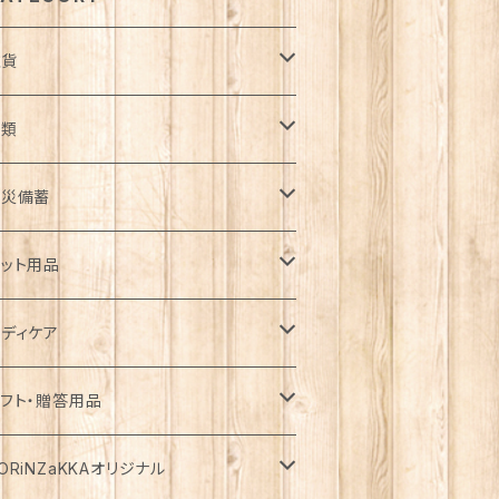
雑貨
日用品雑貨
衣類
ンテリア
服飾雑貨
ウター
防災備蓄
ゴ・バスケット
子
ート
ッチン雑貨
ップス
防災用品
ット用品
コバッグ
クセサリー
ウン
器
袖
着
ガーデン雑貨
トムス
食料
ライフード
ディケア
瓶
フラー・ストール
ャケット
箸
袖
器・カトラリー
ョウロ
カート
ックご飯
用
テーショナリー
ンピース・チュニック
飲料
ェットフード
基礎化粧品
フト・贈答用品
ランケット
ーカー・ウィンドブレーカー
トラリー
分丈、七分丈
ッテリー
ュロット
餅
用
類
・炭酸水
添加・手作り（犬用）
粧水
ニチュア
ームウェア・パジャマ
ペーパー類
缶詰
イク用品
品・飲料
ORiNZaKKAオリジナル