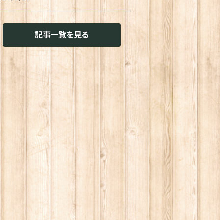
用
イレ周り
ッション・クッションカバー
ーホルダー
置き
物
せん
猫兼用
記事一覧を見る
用
その他雑貨
ァブリック・マルチカバー
ガネ・メガネケース
菓子作り
味料・オイル
チ袋
用
ランケット
プリメント
きん
し
スキングテープ
猫兼用
明
インコート
レー・お盆
ャム・ペースト
ール
花・アーティフィシャルグリーン
存容器
菓子
タンプ
風機・ハンディファン
猫共通
ーツ
味料入れ
ロテイン
グネット
れん
ンダル・スリッポン
トル
スタ
算機
ャンドル
ームシューズ
ーヒー・紅茶グッズ
スタソース
の他