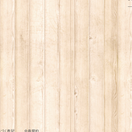
猫
ト
ク
キ
箸
乾
ふ
犬
犬
フ
メ
お
調
ポ
猫
ブ
サ
傘
ふ
だ
マ
犬
照
犬
レ
ト
ジ
シ
造
猫
靴
保
お
ス
扇
犬
ブ
調
プ
マ
の
サ
ボ
パ
計
キ
ル
コ
パ
そ
づく表記
会員規約