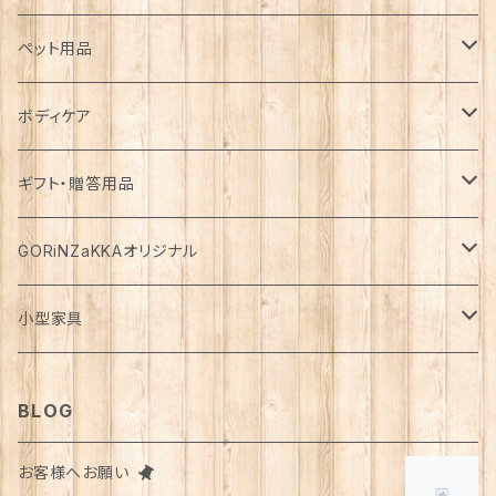
カゴ・バスケット
帽子
コート
キッチン雑貨
トップス
防災用品
ペット用品
エコバッグ
アクセサリー
ダウン
食器
長袖
下着
ガーデン雑貨
ボトムス
食料
ドライフード
ボディケア
花瓶
マフラー・ストール
ジャケット
お箸
半袖
食器・カトラリー
ジョウロ
スカート
パックご飯
犬用
ステーショナリー
ワンピース・チュニック
飲料
ウェットフード
基礎化粧品
ギフト・贈答用品
鏡
ブランケット
パーカー・ウィンドブレーカー
カトラリー
五分丈、七分丈
バッテリー
鉢
キュロット
お餅
猫用
紙類
水・炭酸水
無添加・手作り（犬用）
化粧水
ミニチュア
ルームウェア・パジャマ
ペーパー類
缶詰
メイク用品
食品・飲料
GORiNZaKKAオリジナル
お風呂・ランドリー
バッグ
カーディガン
ストロー
ニット
ブランケット・寝具
はさみ
ワイドパンツ
麺類
メダカ
ノート
ジュース
猫用
乳液
トイレットペーパー
犬用
アウトドア
アンダーウェア
ライト
レトルト食品
ボディーソープ
食器類
アパレル
小型家具
タオル
カゴバッグ
ベスト
ポット・急須
タンクトップ
支柱
パンツ
穀物
カード
コーヒー
医薬部外品
ティッシュペーパー
猫用
犬用
Tシャツ
手芸用品
レッグウェア
ろうそく
おやつ
ヘアケア
タオル
アクセサリー
スツール
BLOG
スリッパ
スマホショルダーバッグ
ブルゾン
湯のみ
フレンチスリーブ
粉物
はがき
紅茶
リップクリーム
猫用
靴下
犬用
クシ・ブラシ
ピアス
メンズ
食器
せっけん
洗剤
飲料
お客様へお願い
マスク
ポーチ
グラス
缶詰・瓶詰