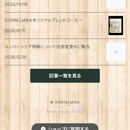
ペン
お茶
2024/10/18
タイツ
猫用
シャンプー
イヤリング・ノンホールピアス
ボトムス
犬用
洗顔
珈琲
衣類・服飾雑貨
ハンドクリーム
防災用品
ハンドソープ
お財布・カード入れ
カップ&ソーサー
レトルト惣菜
メモ帳
ハーブティー
GORiNZaKKAオリジナルブレンドコーヒー
足首ウォーマー
犬猫共通
リンスインシャンプー
リング
アウター
猫用
犬用
おもちゃ
オーラルケア
ラッピング資材
アロマ・お香
手袋・アームカバー
2026/6/11
マグカップ
カレー
便箋
希釈飲料
トリートメント
ジャケット
猫用
犬用
ボディケア
入浴剤・バスボム
トラベルセット
メンバーシップ特典について内容変更のご案内
ハンカチ
コースター
味噌汁・スープ
スケジュール帳
トップス
2026/5/20
猫用
犬用
ベッド
カレンダー
てぬぐい
お皿
お茶漬け
はさみ
猫用
記事一覧を見る
トイレ周り
クッション・クッションカバー
キーホルダー
箸置き
乾物
ふせん
犬猫兼用
犬用
その他雑貨
ファブリック・マルチカバー
メガネ・メガネケース
お菓子作り
調味料・オイル
ポチ袋
© GORiNZaKKA
猫用
Powered by
ブランケット
サプリメント
傘
ふきん
だし
マスキングテープ
犬猫兼用
照明
ショップに質問する
犬
レインコート