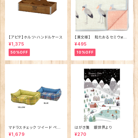
【アビテ】ホルツ・ハンドルケース
【濱文様】 和たおるセミウォッ
シュ ごきげんハシビロコウ
¥1,375
¥495
(日本製)
50%OFF
10%OFF
マドラスチェック ツイード ペット
はがき箋 銀世界より
ベッド（犬猫用）M
¥1,679
¥270