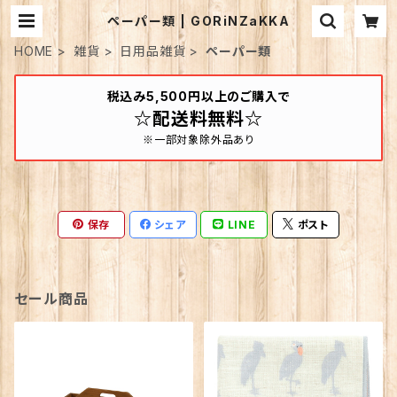
ペーパー類 | GORiNZaKKA
HOME
雑貨
日用品雑貨
ペーパー類
税込み5,500円以上のご購入で
☆配送料無料☆
※一部対象除外品あり
保存
シェア
LINE
ポスト
セール商品