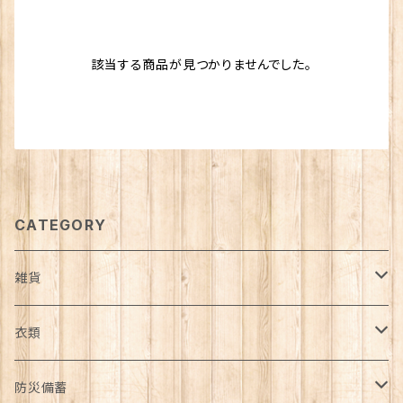
該当する商品が見つかりませんでした。
CATEGORY
雑貨
日用品雑貨
衣類
インテリア
服飾雑貨
アウター
防災備蓄