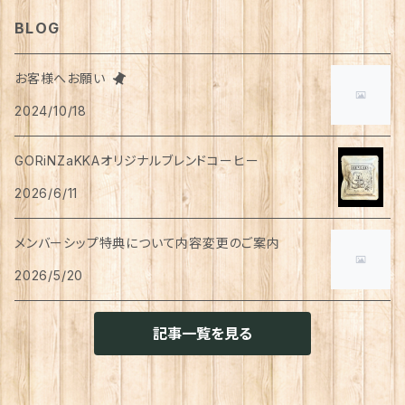
ティッシュペーパー
猫用
犬用
Tシャツ
手芸用品
レッグウェア
ろうそく
おやつ
ヘアケア
タオル
アクセサリー
スツール
BLOG
スリッパ
スマホショルダーバッグ
ブルゾン
湯のみ
フレンチスリーブ
粉物
はがき
紅茶
リップクリーム
猫用
靴下
犬用
クシ・ブラシ
ピアス
メンズ
食器
せっけん
洗剤
飲料
お客様へお願い
マスク
ポーチ
グラス
缶詰・瓶詰
ペン
お茶
2024/10/18
タイツ
猫用
シャンプー
イヤリング・ノンホールピアス
ボトムス
犬用
洗顔
珈琲
衣類・服飾雑貨
ハンドクリーム
防災用品
ハンドソープ
お財布・カード入れ
カップ&ソーサー
レトルト惣菜
メモ帳
ハーブティー
GORiNZaKKAオリジナルブレンドコーヒー
足首ウォーマー
犬猫共通
リンスインシャンプー
リング
アウター
猫用
犬用
おもちゃ
オーラルケア
ラッピング資材
アロマ・お香
手袋・アームカバー
2026/6/11
マグカップ
カレー
便箋
希釈飲料
トリートメント
ジャケット
猫用
犬用
ボディケア
入浴剤・バスボム
トラベルセット
メンバーシップ特典について内容変更のご案内
ハンカチ
コースター
味噌汁・スープ
スケジュール帳
トップス
2026/5/20
猫用
犬用
ベッド
カレンダー
てぬぐい
お皿
お茶漬け
はさみ
猫用
記事一覧を見る
トイレ周り
クッション・クッションカバー
キーホルダー
箸置き
乾物
ふせん
犬猫兼用
犬用
その他雑貨
ファブリック・マルチカバー
メガネ・メガネケース
お菓子作り