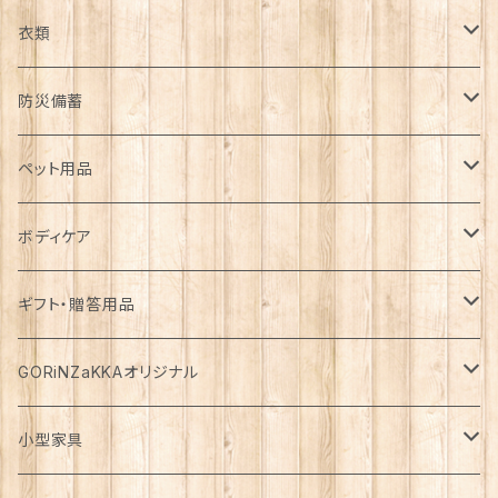
日用品雑貨
衣類
インテリア
服飾雑貨
アウター
防災備蓄
カゴ・バスケット
帽子
コート
キッチン雑貨
トップス
防災用品
ペット用品
エコバッグ
アクセサリー
ダウン
食器
長袖
下着
ガーデン雑貨
ボトムス
食料
ドライフード
ボディケア
花瓶
マフラー・ストール
ジャケット
お箸
半袖
食器・カトラリー
ジョウロ
スカート
パックご飯
犬用
ステーショナリー
ワンピース・チュニック
飲料
ウェットフード
基礎化粧品
ギフト・贈答用品
鏡
ブランケット
パーカー・ウィンドブレーカー
カトラリー
五分丈、七分丈
バッテリー
鉢
キュロット
お餅
猫用
紙類
水・炭酸水
無添加・手作り（犬用）
化粧水
ミニチュア
ルームウェア・パジャマ
ペーパー類
缶詰
メイク用品
食品・飲料
GORiNZaKKAオリジナル
お風呂・ランドリー
バッグ
カーディガン
ストロー
ニット
ブランケット・寝具
はさみ
ワイドパンツ
麺類
メダカ
ノート
ジュース
猫用
乳液
トイレットペーパー
犬用
アウトドア
アンダーウェア
ライト
レトルト食品
ボディーソープ
食器類
アパレル
小型家具
タオル
カゴバッグ
ベスト
ポット・急須
タンクトップ
支柱
パンツ
穀物
カード
コーヒー
医薬部外品