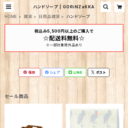
ハンドソープ | GORiNZaKKA
HOME
雑貨
日用品雑貨
ハンドソープ
税込み5,500円以上のご購入で
☆配送料無料☆
※一部対象除外品あり
保存
シェア
LINE
ポスト
セール商品