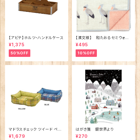
【アビテ】ホルツ・ハンドルケース
【濱文様】 和たおるセミウォッ
シュ ごきげんハシビロコウ
¥1,375
¥495
(日本製)
50%OFF
10%OFF
マドラスチェック ツイード ペット
はがき箋 銀世界より
ベッド（犬猫用）M
¥1,679
¥270