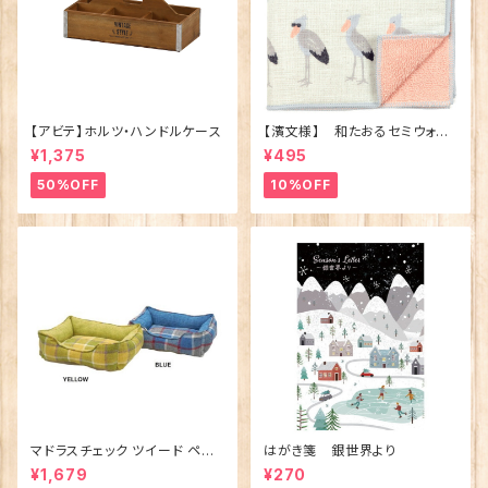
【アビテ】ホルツ・ハンドルケース
【濱文様】 和たおるセミウォッ
シュ ごきげんハシビロコウ
¥1,375
¥495
(日本製)
50%OFF
10%OFF
マドラスチェック ツイード ペット
はがき箋 銀世界より
ベッド（犬猫用）M
¥1,679
¥270