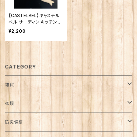
【CASTELBEL】キャステル
ベル サーディン キッチンソ
ープ 200g
¥2,200
CATEGORY
雑貨
日用品雑貨
衣類
インテリア
服飾雑貨
アウター
防災備蓄