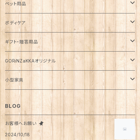
カゴ・バスケット
帽子
コート
キッチン雑貨
トップス
防災用品
ペット用品
エコバッグ
アクセサリー
ダウン
食器
長袖
下着
ガーデン雑貨
ボトムス
食料
ドライフード
ボディケア
花瓶
マフラー・ストール
ジャケット
お箸
半袖
食器・カトラリー
ジョウロ
スカート
パックご飯
犬用
ステーショナリー
ワンピース・チュニック
飲料
ウェットフード
基礎化粧品
ギフト・贈答用品
鏡
ブランケット
パーカー・ウィンドブレーカー
カトラリー
五分丈、七分丈
バッテリー
鉢
キュロット
お餅
猫用
紙類
水・炭酸水
無添加・手作り（犬用）
化粧水
ミニチュア
ルームウェア・パジャマ
ペーパー類
缶詰
メイク用品
食品・飲料
GORiNZaKKAオリジナル
お風呂・ランドリー
バッグ
カーディガン
ストロー
ニット
ブランケット・寝具
はさみ
ワイドパンツ
麺類
メダカ
ノート
ジュース
猫用
乳液
トイレットペーパー
犬用
アウトドア
アンダーウェア
ライト
レトルト食品
ボディーソープ
食器類
アパレル
小型家具
タオル
カゴバッグ
ベスト
ポット・急須
タンクトップ
支柱
パンツ
穀物
カード
コーヒー
医薬部外品
ティッシュペーパー
猫用
犬用
Tシャツ
手芸用品
レッグウェア
ろうそく
おやつ
ヘアケア
タオル
アクセサリー
スツール
BLOG
スリッパ
スマホショルダーバッグ
ブルゾン
湯のみ
フレンチスリーブ
粉物
はがき
紅茶
リップクリーム
猫用
靴下
犬用
クシ・ブラシ
ピアス
メンズ
食器
せっけん
洗剤
飲料
お客様へお願い
マスク
ポーチ
グラス
缶詰・瓶詰
ペン
お茶
2024/10/18
タイツ
猫用
シャンプー
イヤリング・ノンホールピアス
ボトムス
犬用
洗顔
珈琲
衣類・服飾雑貨
ハンドクリーム
防災用品