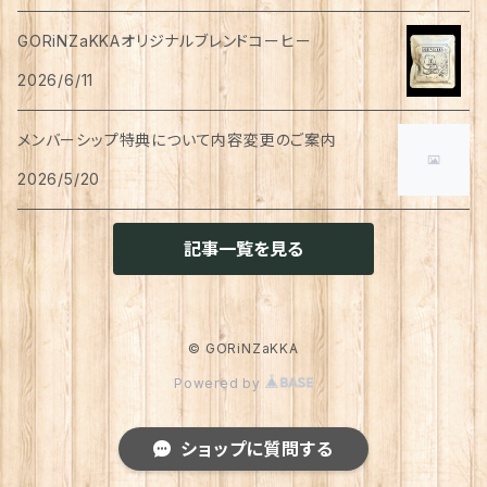
ハンドソープ
お財布・カード入れ
カップ&ソーサー
レトルト惣菜
メモ帳
ハーブティー
GORiNZaKKAオリジナルブレンドコーヒー
足首ウォーマー
犬猫共通
リンスインシャンプー
リング
アウター
猫用
犬用
おもちゃ
オーラルケア
ラッピング資材
アロマ・お香
手袋・アームカバー
2026/6/11
マグカップ
カレー
便箋
希釈飲料
トリートメント
ジャケット
猫用
犬用
ボディケア
入浴剤・バスボム
トラベルセット
メンバーシップ特典について内容変更のご案内
ハンカチ
コースター
味噌汁・スープ
スケジュール帳
トップス
2026/5/20
猫用
犬用
ベッド
カレンダー
てぬぐい
お皿
お茶漬け
はさみ
猫用
記事一覧を見る
トイレ周り
クッション・クッションカバー
キーホルダー
箸置き
乾物
ふせん
犬猫兼用
犬用
その他雑貨
ファブリック・マルチカバー
メガネ・メガネケース
お菓子作り
調味料・オイル
ポチ袋
© GORiNZaKKA
猫用
Powered by
ブランケット
サプリメント
傘
ふきん
だし
マスキングテープ
犬猫兼用
照明
ショップに質問する
犬
レインコート
トレー・お盆
ジャム・ペースト
シール