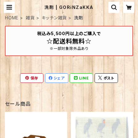
洗剤 | GORiNZaKKA
HOME
雑貨
キッチン雑貨
洗剤
税込み5,500円以上のご購入で
☆配送料無料☆
※一部対象除外品あり
保存
シェア
LINE
ポスト
セール商品