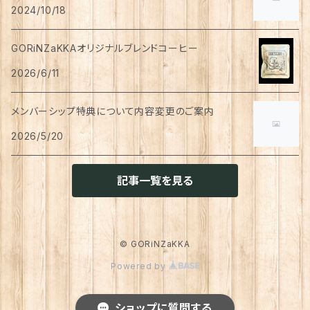
ペン
お茶
2024/10/18
タイツ
猫用
シャンプー
イヤリング・ノンホールピアス
ボトムス
犬用
洗顔
珈琲
衣類・服飾雑貨
ハンドクリーム
防災用品
ハンドソープ
お財布・カード入れ
カップ&ソーサー
レトルト惣菜
メモ帳
ハーブティー
GORiNZaKKAオリジナルブレンドコーヒー
足首ウォーマー
犬猫共通
リンスインシャンプー
リング
アウター
猫用
犬用
おもちゃ
オーラルケア
ラッピング資材
アロマ・お香
手袋・アームカバー
2026/6/11
マグカップ
カレー
便箋
希釈飲料
トリートメント
ジャケット
猫用
犬用
ボディケア
入浴剤・バスボム
トラベルセット
メンバーシップ特典について内容変更のご案内
ハンカチ
コースター
味噌汁・スープ
スケジュール帳
トップス
2026/5/20
猫用
犬用
ベッド
カレンダー
てぬぐい
お皿
お茶漬け
はさみ
猫用
記事一覧を見る
トイレ周り
クッション・クッションカバー
キーホルダー
箸置き
乾物
ふせん
犬猫兼用
犬用
その他雑貨
ファブリック・マルチカバー
メガネ・メガネケース
お菓子作り
調味料・オイル
ポチ袋
© GORiNZaKKA
猫用
Powered by
ブランケット
サプリメント
傘
ふきん
だし
マスキングテープ
犬猫兼用
照明
ショップに質問する
犬
レインコート