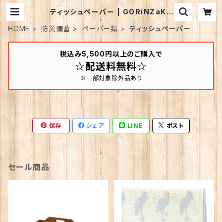
ティッシュペーパー | GORiNZaKK
A
HOME
防災備蓄
ペーパー類
ティッシュペーパー
税込み5,500円以上のご購入で
☆配送料無料☆
※一部対象除外品あり
保存
シェア
LINE
ポスト
セール商品