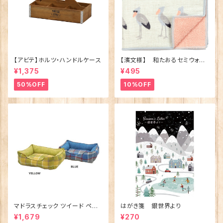
【アビテ】ホルツ・ハンドルケース
【濱文様】 和たおるセミウォッ
シュ ごきげんハシビロコウ
¥1,375
¥495
(日本製)
50%OFF
10%OFF
マドラスチェック ツイード ペット
はがき箋 銀世界より
ベッド（犬猫用）M
¥1,679
¥270