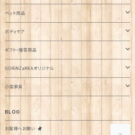
カゴ・バスケット
帽子
コート
キッチン雑貨
トップス
防災用品
ペット用品
エコバッグ
アクセサリー
ダウン
食器
長袖
下着
ガーデン雑貨
ボトムス
食料
ドライフード
ボディケア
花瓶
マフラー・ストール
ジャケット
お箸
半袖
食器・カトラリー
ジョウロ
スカート
パックご飯
犬用
ステーショナリー
ワンピース・チュニック
飲料
ウェットフード
基礎化粧品
ギフト・贈答用品
鏡
ブランケット
パーカー・ウィンドブレーカー
カトラリー
五分丈、七分丈
バッテリー
鉢
キュロット
お餅
猫用
紙類
水・炭酸水
無添加・手作り（犬用）
化粧水
ミニチュア
ルームウェア・パジャマ
ペーパー類
缶詰
メイク用品
食品・飲料
GORiNZaKKAオリジナル
お風呂・ランドリー
バッグ
カーディガン
ストロー
ニット
ブランケット・寝具
はさみ
ワイドパンツ
麺類
メダカ
ノート
ジュース
猫用
乳液
トイレットペーパー
犬用
アウトドア
アンダーウェア
ライト
レトルト食品
ボディーソープ
食器類
アパレル
小型家具
タオル
カゴバッグ
ベスト
ポット・急須
タンクトップ
支柱
パンツ
穀物
カード
コーヒー
医薬部外品
ティッシュペーパー
猫用
犬用
Tシャツ
手芸用品
レッグウェア
ろうそく
おやつ
ヘアケア
タオル
アクセサリー
スツール
BLOG
スリッパ
スマホショルダーバッグ
ブルゾン
湯のみ
フレンチスリーブ
粉物
はがき
紅茶
リップクリーム
猫用
靴下
犬用
クシ・ブラシ
ピアス
メンズ
食器
せっけん
洗剤
飲料
お客様へお願い
マスク
ポーチ
グラス
缶詰・瓶詰