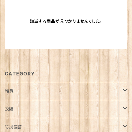
該当する商品が見つかりませんでした。
CATEGORY
雑貨
日用品雑貨
衣類
インテリア
服飾雑貨
アウター
防災備蓄