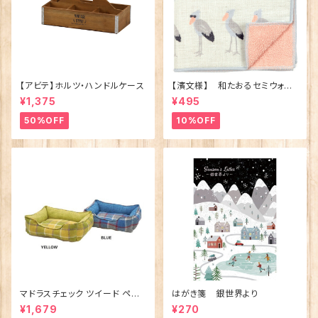
【アビテ】ホルツ・ハンドルケース
【濱文様】 和たおるセミウォッ
シュ ごきげんハシビロコウ
¥1,375
¥495
(日本製)
50%OFF
10%OFF
マドラスチェック ツイード ペット
はがき箋 銀世界より
ベッド（犬猫用）M
¥1,679
¥270