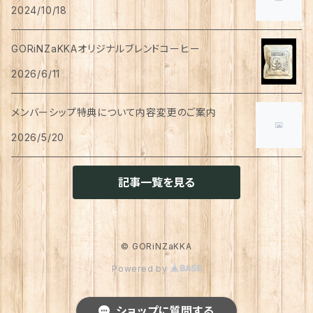
ペン
お茶
2024/10/18
タイツ
猫用
シャンプー
イヤリング・ノンホールピアス
ボトムス
犬用
洗顔
珈琲
衣類・服飾雑貨
ハンドクリーム
防災用品
ハンドソープ
お財布・カード入れ
カップ&ソーサー
レトルト惣菜
メモ帳
ハーブティー
GORiNZaKKAオリジナルブレンドコーヒー
足首ウォーマー
犬猫共通
リンスインシャンプー
リング
アウター
猫用
犬用
おもちゃ
オーラルケア
ラッピング資材
アロマ・お香
手袋・アームカバー
2026/6/11
マグカップ
カレー
便箋
希釈飲料
トリートメント
ジャケット
猫用
犬用
ボディケア
入浴剤・バスボム
トラベルセット
メンバーシップ特典について内容変更のご案内
ハンカチ
コースター
味噌汁・スープ
スケジュール帳
トップス
2026/5/20
猫用
犬用
ベッド
カレンダー
てぬぐい
お皿
お茶漬け
はさみ
猫用
記事一覧を見る
トイレ周り
クッション・クッションカバー
キーホルダー
箸置き
乾物
ふせん
犬猫兼用
犬用
その他雑貨
ファブリック・マルチカバー
メガネ・メガネケース
お菓子作り
調味料・オイル
ポチ袋
© GORiNZaKKA
猫用
Powered by
ブランケット
サプリメント
傘
ふきん
だし
マスキングテープ
犬猫兼用
照明
ショップに質問する
犬
レインコート