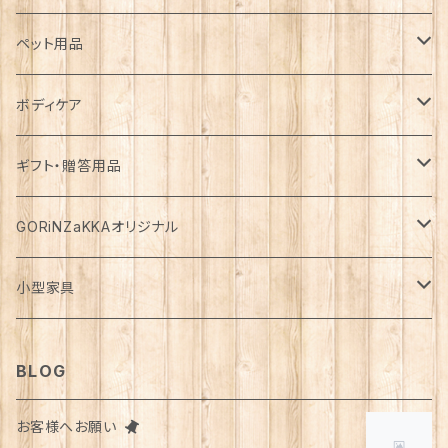
カゴ・バスケット
帽子
コート
キッチン雑貨
トップス
防災用品
ペット用品
エコバッグ
アクセサリー
ダウン
食器
長袖
下着
ガーデン雑貨
ボトムス
食料
ドライフード
ボディケア
花瓶
マフラー・ストール
ジャケット
お箸
半袖
食器・カトラリー
ジョウロ
スカート
パックご飯
犬用
ステーショナリー
ワンピース・チュニック
飲料
ウェットフード
基礎化粧品
ギフト・贈答用品
鏡
ブランケット
パーカー・ウィンドブレーカー
カトラリー
五分丈、七分丈
バッテリー
鉢
キュロット
お餅
猫用
紙類
水・炭酸水
無添加・手作り（犬用）
化粧水
ミニチュア
ルームウェア・パジャマ
ペーパー類
缶詰
メイク用品
食品・飲料
GORiNZaKKAオリジナル
お風呂・ランドリー
バッグ
カーディガン
ストロー
ニット
ブランケット・寝具
はさみ
ワイドパンツ
麺類
メダカ
ノート
ジュース
猫用
乳液
トイレットペーパー
犬用
アウトドア
アンダーウェア
ライト
レトルト食品
ボディーソープ
食器類
アパレル
小型家具
タオル
カゴバッグ
ベスト
ポット・急須
タンクトップ
支柱
パンツ
穀物
カード
コーヒー
医薬部外品
ティッシュペーパー
猫用
犬用
Tシャツ
手芸用品
レッグウェア
ろうそく
おやつ
ヘアケア
タオル
アクセサリー
スツール
BLOG
スリッパ
スマホショルダーバッグ
ブルゾン
湯のみ
フレンチスリーブ
粉物
はがき
紅茶
リップクリーム
猫用
靴下
犬用
クシ・ブラシ
ピアス
メンズ
食器
せっけん
洗剤
飲料
お客様へお願い
マスク
ポーチ
グラス
缶詰・瓶詰