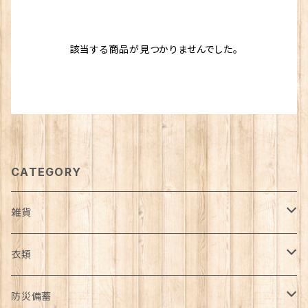
該当する商品が見つかりませんでした。
CATEGORY
雑貨
日用品雑貨
衣類
インテリア
服飾雑貨
アウター
防災備蓄