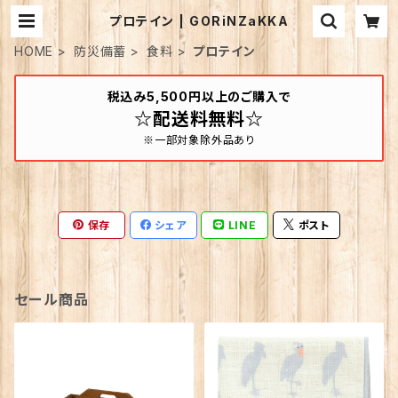
プロテイン | GORiNZaKKA
HOME
防災備蓄
食料
プロテイン
税込み5,500円以上のご購入で
☆配送料無料☆
※一部対象除外品あり
保存
シェア
LINE
ポスト
セール商品