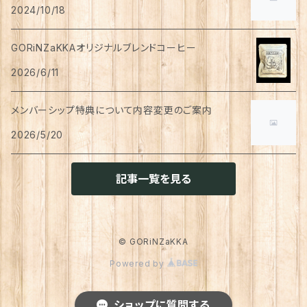
ペン
お茶
2024/10/18
タイツ
猫用
シャンプー
イヤリング・ノンホールピアス
ボトムス
犬用
洗顔
珈琲
衣類・服飾雑貨
ハンドクリーム
防災用品
ハンドソープ
お財布・カード入れ
カップ&ソーサー
レトルト惣菜
メモ帳
ハーブティー
GORiNZaKKAオリジナルブレンドコーヒー
足首ウォーマー
犬猫共通
リンスインシャンプー
リング
アウター
猫用
犬用
おもちゃ
オーラルケア
ラッピング資材
アロマ・お香
手袋・アームカバー
2026/6/11
マグカップ
カレー
便箋
希釈飲料
トリートメント
ジャケット
猫用
犬用
ボディケア
入浴剤・バスボム
トラベルセット
メンバーシップ特典について内容変更のご案内
ハンカチ
コースター
味噌汁・スープ
スケジュール帳
トップス
2026/5/20
猫用
犬用
ベッド
カレンダー
てぬぐい
お皿
お茶漬け
はさみ
猫用
記事一覧を見る
トイレ周り
クッション・クッションカバー
キーホルダー
箸置き
乾物
ふせん
犬猫兼用
犬用
その他雑貨
ファブリック・マルチカバー
メガネ・メガネケース
お菓子作り
調味料・オイル
ポチ袋
© GORiNZaKKA
猫用
Powered by
ブランケット
サプリメント
傘
ふきん
だし
マスキングテープ
犬猫兼用
照明
ショップに質問する
犬
レインコート