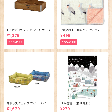
【アビテ】ホルツ・ハンドルケース
【濱文様】 和たおるセミウォッ
シュ ごきげんハシビロコウ
¥1,375
¥495
(日本製)
50%OFF
10%OFF
マドラスチェック ツイード ペット
はがき箋 銀世界より
ベッド（犬猫用）M
¥1,679
¥270