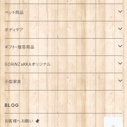
カゴ・バスケット
帽子
コート
キッチン雑貨
トップス
防災用品
ペット用品
エコバッグ
アクセサリー
ダウン
食器
長袖
下着
ガーデン雑貨
ボトムス
食料
ドライフード
ボディケア
花瓶
マフラー・ストール
ジャケット
お箸
半袖
食器・カトラリー
ジョウロ
スカート
パックご飯
犬用
ステーショナリー
ワンピース・チュニック
飲料
ウェットフード
基礎化粧品
ギフト・贈答用品
鏡
ブランケット
パーカー・ウィンドブレーカー
カトラリー
五分丈、七分丈
バッテリー
鉢
キュロット
お餅
猫用
紙類
水・炭酸水
無添加・手作り（犬用）
化粧水
ミニチュア
ルームウェア・パジャマ
ペーパー類
缶詰
メイク用品
食品・飲料
GORiNZaKKAオリジナル
お風呂・ランドリー
バッグ
カーディガン
ストロー
ニット
ブランケット・寝具
はさみ
ワイドパンツ
麺類
メダカ
ノート
ジュース
猫用
乳液
トイレットペーパー
犬用
アウトドア
アンダーウェア
ライト
レトルト食品
ボディーソープ
食器類
アパレル
小型家具
タオル
カゴバッグ
ベスト
ポット・急須
タンクトップ
支柱
パンツ
穀物
カード
コーヒー
医薬部外品
ティッシュペーパー
猫用
犬用
Tシャツ
手芸用品
レッグウェア
ろうそく
おやつ
ヘアケア
タオル
アクセサリー
スツール
BLOG
スリッパ
スマホショルダーバッグ
ブルゾン
湯のみ
フレンチスリーブ
粉物
はがき
紅茶
リップクリーム
猫用
靴下
犬用
クシ・ブラシ
ピアス
メンズ
食器
せっけん
洗剤
飲料
お客様へお願い
マスク
ポーチ
グラス
缶詰・瓶詰