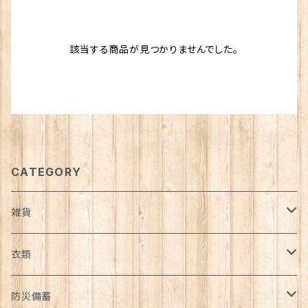
該当する商品が見つかりませんでした。
CATEGORY
雑貨
日用品雑貨
衣類
インテリア
服飾雑貨
アウター
防災備蓄