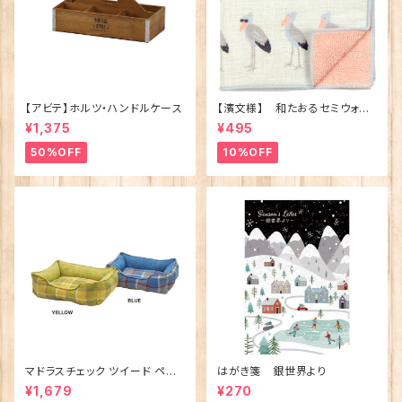
【アビテ】ホルツ・ハンドルケース
【濱文様】 和たおるセミウォッ
シュ ごきげんハシビロコウ
¥1,375
¥495
(日本製)
50%OFF
10%OFF
マドラスチェック ツイード ペット
はがき箋 銀世界より
ベッド（犬猫用）M
¥1,679
¥270