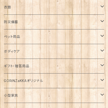
日用品雑貨
衣類
インテリア
服飾雑貨
アウター
防災備蓄
カゴ・バスケット
帽子
コート
キッチン雑貨
トップス
防災用品
ペット用品
エコバッグ
アクセサリー
ダウン
食器
長袖
下着
ガーデン雑貨
ボトムス
食料
ドライフード
ボディケア
花瓶
マフラー・ストール
ジャケット
お箸
半袖
食器・カトラリー
ジョウロ
スカート
パックご飯
犬用
ステーショナリー
ワンピース・チュニック
飲料
ウェットフード
基礎化粧品
ギフト・贈答用品
鏡
ブランケット
パーカー・ウィンドブレーカー
カトラリー
五分丈、七分丈
バッテリー
鉢
キュロット
お餅
猫用
紙類
水・炭酸水
無添加・手作り（犬用）
化粧水
ミニチュア
ルームウェア・パジャマ
ペーパー類
缶詰
メイク用品
食品・飲料
GORiNZaKKAオリジナル
お風呂・ランドリー
バッグ
カーディガン
ストロー
ニット
ブランケット・寝具
はさみ
ワイドパンツ
麺類
メダカ
ノート
ジュース
猫用
乳液
トイレットペーパー
犬用
アウトドア
アンダーウェア
ライト
レトルト食品
ボディーソープ
食器類
アパレル
小型家具
タオル
カゴバッグ
ベスト
ポット・急須
タンクトップ
支柱
パンツ
穀物
カード
コーヒー
医薬部外品