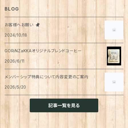
ティッシュペーパー
猫用
犬用
Tシャツ
手芸用品
レッグウェア
ろうそく
おやつ
ヘアケア
タオル
アクセサリー
スツール
BLOG
スリッパ
スマホショルダーバッグ
ブルゾン
湯のみ
フレンチスリーブ
粉物
はがき
紅茶
リップクリーム
猫用
靴下
犬用
クシ・ブラシ
ピアス
メンズ
食器
せっけん
洗剤
飲料
お客様へお願い
マスク
ポーチ
グラス
缶詰・瓶詰
ペン
お茶
2024/10/18
タイツ
猫用
シャンプー
イヤリング・ノンホールピアス
ボトムス
犬用
洗顔
珈琲
衣類・服飾雑貨
ハンドクリーム
防災用品
ハンドソープ
お財布・カード入れ
カップ&ソーサー
レトルト惣菜
メモ帳
ハーブティー
GORiNZaKKAオリジナルブレンドコーヒー
足首ウォーマー
犬猫共通
リンスインシャンプー
リング
アウター
猫用
犬用
おもちゃ
オーラルケア
ラッピング資材
アロマ・お香
手袋・アームカバー
2026/6/11
マグカップ
カレー
便箋
希釈飲料
トリートメント
ジャケット
猫用
犬用
ボディケア
入浴剤・バスボム
トラベルセット
メンバーシップ特典について内容変更のご案内
ハンカチ
コースター
味噌汁・スープ
スケジュール帳
トップス
2026/5/20
猫用
犬用
ベッド
カレンダー
てぬぐい
お皿
お茶漬け
はさみ
猫用
記事一覧を見る
トイレ周り
クッション・クッションカバー
キーホルダー
箸置き
乾物
ふせん
犬猫兼用
犬用
その他雑貨
ファブリック・マルチカバー
メガネ・メガネケース
お菓子作り