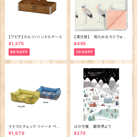
【アビテ】ホルツ・ハンドルケース
【濱文様】 和たおるセミウォッ
シュ ごきげんハシビロコウ
¥1,375
¥495
(日本製)
50%OFF
10%OFF
マドラスチェック ツイード ペット
はがき箋 銀世界より
ベッド（犬猫用）M
¥1,679
¥270