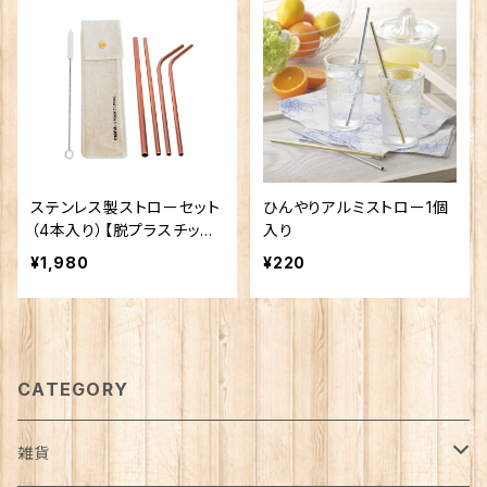
ステンレス製ストローセット
ひんやりアルミストロー1個
（4本入り）【脱プラスチック/
入り
SDGs/エシカル/ゼロウェイ
¥1,980
¥220
スト/1%寄付】
CATEGORY
雑貨