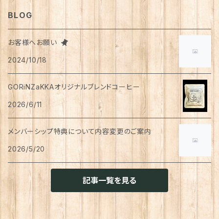
ティッシュペーパー
猫用
犬用
Tシャツ
手芸用品
レッグウェア
ろうそく
おやつ
ヘアケア
タオル
アクセサリー
スツール
BLOG
スリッパ
スマホショルダーバッグ
ブルゾン
湯のみ
フレンチスリーブ
粉物
はがき
紅茶
リップクリーム
猫用
靴下
犬用
クシ・ブラシ
ピアス
メンズ
食器
せっけん
洗剤
飲料
お客様へお願い
マスク
ポーチ
グラス
缶詰・瓶詰
ペン
お茶
2024/10/18
タイツ
猫用
シャンプー
イヤリング・ノンホールピアス
ボトムス
犬用
洗顔
珈琲
衣類・服飾雑貨
ハンドクリーム
防災用品
ハンドソープ
お財布・カード入れ
カップ&ソーサー
レトルト惣菜
メモ帳
ハーブティー
GORiNZaKKAオリジナルブレンドコーヒー
足首ウォーマー
犬猫共通
リンスインシャンプー
リング
アウター
猫用
犬用
おもちゃ
オーラルケア
ラッピング資材
アロマ・お香
手袋・アームカバー
2026/6/11
マグカップ
カレー
便箋
希釈飲料
トリートメント
ジャケット
猫用
犬用
ボディケア
入浴剤・バスボム
トラベルセット
メンバーシップ特典について内容変更のご案内
ハンカチ
コースター
味噌汁・スープ
スケジュール帳
トップス
2026/5/20
猫用
犬用
ベッド
カレンダー
てぬぐい
お皿
お茶漬け
はさみ
猫用
記事一覧を見る
トイレ周り
クッション・クッションカバー
キーホルダー
箸置き
乾物
ふせん
犬猫兼用
犬用
その他雑貨
ファブリック・マルチカバー
メガネ・メガネケース
お菓子作り