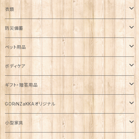
日用品雑貨
衣類
インテリア
服飾雑貨
アウター
防災備蓄
カゴ・バスケット
帽子
コート
キッチン雑貨
トップス
防災用品
ペット用品
エコバッグ
アクセサリー
ダウン
食器
長袖
下着
ガーデン雑貨
ボトムス
食料
ドライフード
ボディケア
花瓶
マフラー・ストール
ジャケット
お箸
半袖
食器・カトラリー
ジョウロ
スカート
パックご飯
犬用
ステーショナリー
ワンピース・チュニック
飲料
ウェットフード
基礎化粧品
ギフト・贈答用品
鏡
ブランケット
パーカー・ウィンドブレーカー
カトラリー
五分丈、七分丈
バッテリー
鉢
キュロット
お餅
猫用
紙類
水・炭酸水
無添加・手作り（犬用）
化粧水
ミニチュア
ルームウェア・パジャマ
ペーパー類
缶詰
メイク用品
食品・飲料
GORiNZaKKAオリジナル
お風呂・ランドリー
バッグ
カーディガン
ストロー
ニット
ブランケット・寝具
はさみ
ワイドパンツ
麺類
メダカ
ノート
ジュース
猫用
乳液
トイレットペーパー
犬用
アウトドア
アンダーウェア
ライト
レトルト食品
ボディーソープ
食器類
アパレル
小型家具
タオル
カゴバッグ
ベスト
ポット・急須
タンクトップ
支柱
パンツ
穀物
カード
コーヒー
医薬部外品