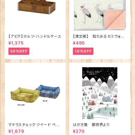
【アビテ】ホルツ・ハンドルケース
【濱文様】 和たおるセミウォッ
シュ ごきげんハシビロコウ
¥1,375
¥495
(日本製)
50%OFF
10%OFF
マドラスチェック ツイード ペット
はがき箋 銀世界より
ベッド（犬猫用）M
¥1,679
¥270