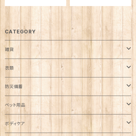
CATEGORY
雑貨
日用品雑貨
衣類
インテリア
服飾雑貨
アウター
防災備蓄
カゴ・バスケット
帽子
コート
キッチン雑貨
トップス
防災用品
ペット用品
エコバッグ
アクセサリー
ダウン
食器
長袖
下着
ガーデン雑貨
ボトムス
食料
ドライフード
ボディケア