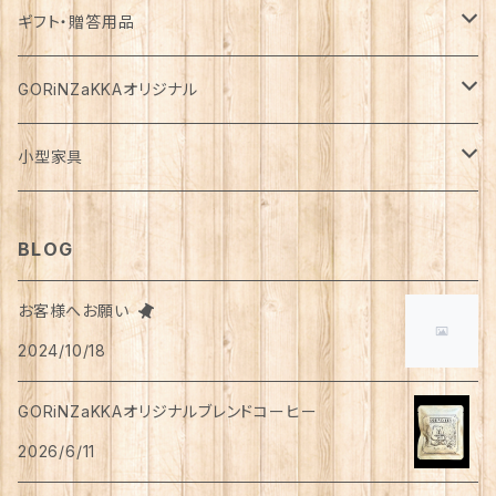
花瓶
マフラー・ストール
ジャケット
お箸
半袖
食器・カトラリー
ジョウロ
スカート
パックご飯
犬用
ステーショナリー
ワンピース・チュニック
飲料
ウェットフード
基礎化粧品
ギフト・贈答用品
鏡
ブランケット
パーカー・ウィンドブレーカー
カトラリー
五分丈、七分丈
バッテリー
鉢
キュロット
お餅
猫用
紙類
水・炭酸水
無添加・手作り（犬用）
化粧水
ミニチュア
ルームウェア・パジャマ
ペーパー類
缶詰
メイク用品
食品・飲料
GORiNZaKKAオリジナル
お風呂・ランドリー
バッグ
カーディガン
ストロー
ニット
ブランケット・寝具
はさみ
ワイドパンツ
麺類
メダカ
ノート
ジュース
猫用
乳液
トイレットペーパー
犬用
アウトドア
アンダーウェア
ライト
レトルト食品
ボディーソープ
食器類
アパレル
小型家具
タオル
カゴバッグ
ベスト
ポット・急須
タンクトップ
支柱
パンツ
穀物
カード
コーヒー
医薬部外品
ティッシュペーパー
猫用
犬用
Tシャツ
手芸用品
レッグウェア
ろうそく
おやつ
ヘアケア
タオル
アクセサリー
スツール
BLOG
スリッパ
スマホショルダーバッグ
ブルゾン
湯のみ
フレンチスリーブ
粉物
はがき
紅茶
リップクリーム
猫用
靴下
犬用
クシ・ブラシ
ピアス
メンズ
食器
せっけん
洗剤
飲料
お客様へお願い
マスク
ポーチ
グラス
缶詰・瓶詰
ペン
お茶
2024/10/18
タイツ
猫用
シャンプー
イヤリング・ノンホールピアス
ボトムス
犬用
洗顔
珈琲
衣類・服飾雑貨
ハンドクリーム
防災用品
ハンドソープ
お財布・カード入れ
カップ&ソーサー
レトルト惣菜
メモ帳
ハーブティー
GORiNZaKKAオリジナルブレンドコーヒー
足首ウォーマー
犬猫共通
リンスインシャンプー
リング
アウター
猫用
犬用
おもちゃ
オーラルケア
ラッピング資材
アロマ・お香
手袋・アームカバー
2026/6/11
マグカップ
カレー
便箋
希釈飲料
トリートメント
ジャケット
猫用
犬用
ボディケア
入浴剤・バスボム