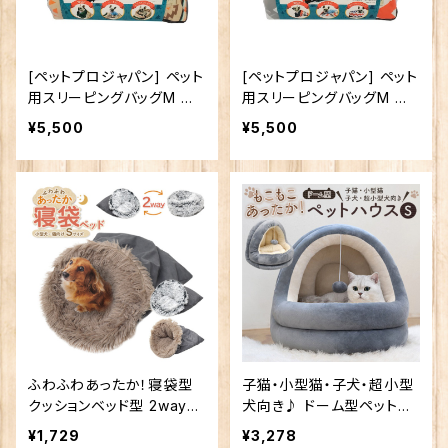
[ペットプロジャパン] ペット
[ペットプロジャパン] ペット
用スリーピングバッグM ネ
用スリーピングバッグM シ
イティブ ペット住関連用品
ェブロン ペット住関連用品
¥5,500
¥5,500
ペットベッド
ペットベッド
ふわふわあったか！寝袋型
子猫・小型猫・子犬・超小型
クッションベッド型 2way
犬向き♪ ドーム型ペットハ
小型犬 猫向き 寝袋ベッド
ウス Sサイズ
¥1,729
¥3,278
Sサイズ