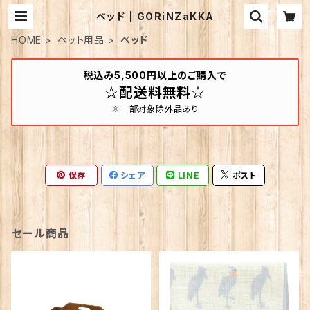
ベッド | GORiNZaKKA
HOME
ペット用品
ベッド
税込み5,500円以上のご購入で
☆配送料無料☆
※一部対象除外品あり
保存
シェア
LINE
ポスト
セール商品