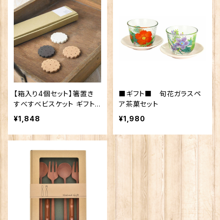
【箱入り4個セット】箸置き
■ギフト■ 旬花ガラスペ
すべすべビスケット ギフト
ア茶菓セット
セット 日本製/美濃焼/洋
¥1,848
¥1,980
食器