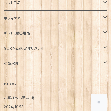
カゴ・バスケット
帽子
コート
キッチン雑貨
トップス
防災用品
ペット用品
エコバッグ
アクセサリー
ダウン
食器
長袖
下着
ガーデン雑貨
ボトムス
食料
ドライフード
ボディケア
花瓶
マフラー・ストール
ジャケット
お箸
半袖
食器・カトラリー
ジョウロ
スカート
パックご飯
犬用
ステーショナリー
ワンピース・チュニック
飲料
ウェットフード
基礎化粧品
ギフト・贈答用品
鏡
ブランケット
パーカー・ウィンドブレーカー
カトラリー
五分丈、七分丈
バッテリー
鉢
キュロット
お餅
猫用
紙類
水・炭酸水
無添加・手作り（犬用）
化粧水
ミニチュア
ルームウェア・パジャマ
ペーパー類
缶詰
メイク用品
食品・飲料
GORiNZaKKAオリジナル
お風呂・ランドリー
バッグ
カーディガン
ストロー
ニット
ブランケット・寝具
はさみ
ワイドパンツ
麺類
メダカ
ノート
ジュース
猫用
乳液
トイレットペーパー
犬用
アウトドア
アンダーウェア
ライト
レトルト食品
ボディーソープ
食器類
アパレル
小型家具
タオル
カゴバッグ
ベスト
ポット・急須
タンクトップ
支柱
パンツ
穀物
カード
コーヒー
医薬部外品
ティッシュペーパー
猫用
犬用
Tシャツ
手芸用品
レッグウェア
ろうそく
おやつ
ヘアケア
タオル
アクセサリー
スツール
BLOG
スリッパ
スマホショルダーバッグ
ブルゾン
湯のみ
フレンチスリーブ
粉物
はがき
紅茶
リップクリーム
猫用
靴下
犬用
クシ・ブラシ
ピアス
メンズ
食器
せっけん
洗剤
飲料
お客様へお願い
マスク
ポーチ
グラス
缶詰・瓶詰
ペン
お茶
2024/10/18
タイツ
猫用
シャンプー
イヤリング・ノンホールピアス
ボトムス
犬用
洗顔
珈琲
衣類・服飾雑貨
ハンドクリーム
防災用品