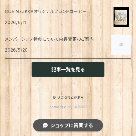
ハンドソープ
お財布・カード入れ
カップ&ソーサー
レトルト惣菜
メモ帳
ハーブティー
GORiNZaKKAオリジナルブレンドコーヒー
足首ウォーマー
犬猫共通
リンスインシャンプー
リング
アウター
猫用
犬用
おもちゃ
オーラルケア
ラッピング資材
アロマ・お香
手袋・アームカバー
2026/6/11
マグカップ
カレー
便箋
希釈飲料
トリートメント
ジャケット
猫用
犬用
ボディケア
入浴剤・バスボム
トラベルセット
メンバーシップ特典について内容変更のご案内
ハンカチ
コースター
味噌汁・スープ
スケジュール帳
トップス
2026/5/20
猫用
犬用
ベッド
カレンダー
てぬぐい
お皿
お茶漬け
はさみ
猫用
記事一覧を見る
トイレ周り
クッション・クッションカバー
キーホルダー
箸置き
乾物
ふせん
犬猫兼用
犬用
その他雑貨
ファブリック・マルチカバー
メガネ・メガネケース
お菓子作り
調味料・オイル
ポチ袋
© GORiNZaKKA
猫用
Powered by
ブランケット
サプリメント
傘
ふきん
だし
マスキングテープ
犬猫兼用
照明
ショップに質問する
犬
レインコート
トレー・お盆
ジャム・ペースト
シール