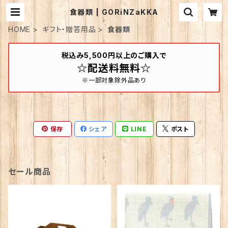
食器類 | GORiNZaKKA
HOME
ギフト・贈答用品
食器類
税込み5,500円以上のご購入で
☆配送料無料☆
※一部対象除外品あり
保存
シェア
LINE
ポスト
セール商品