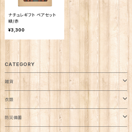
ナチュレギフト ペアセット
緑/赤
¥3,300
CATEGORY
雑貨
日用品雑貨
衣類
インテリア
服飾雑貨
アウター
防災備蓄