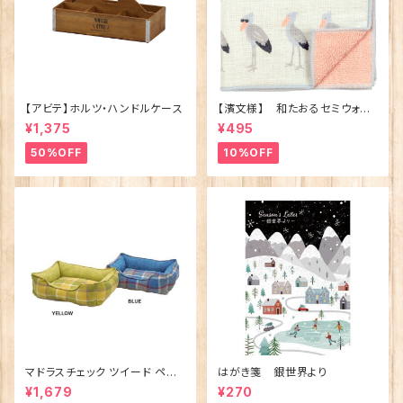
【アビテ】ホルツ・ハンドルケース
【濱文様】 和たおるセミウォッ
シュ ごきげんハシビロコウ
¥1,375
¥495
(日本製)
50%OFF
10%OFF
マドラスチェック ツイード ペット
はがき箋 銀世界より
ベッド（犬猫用）M
¥1,679
¥270