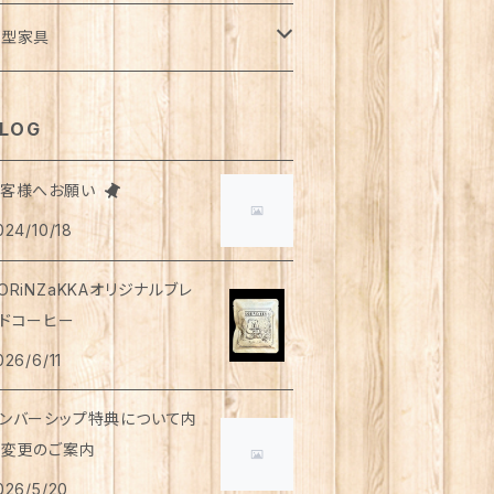
風呂・ランドリー
ッグ
ーディガン
トロー
ット
ランケット・寝具
さみ
イドパンツ
類
ダカ
ート
ュース
用
液
イレットペーパー
用
ウトドア
ンダーウェア
イト
トルト食品
ディーソープ
食器類
パレル
小型家具
オル
ゴバッグ
スト
ット・急須
ンクトップ
柱
ンツ
物
ード
ーヒー
薬部外品
ィッシュペーパー
用
用
シャツ
手芸用品
ッグウェア
うそく
やつ
ヘアケア
オル
クセサリー
スツール
LOG
リッパ
マホショルダーバッグ
ルゾン
のみ
レンチスリーブ
物
がき
茶
ップクリーム
用
下
用
シ・ブラシ
アス
ンズ
食器
っけん
洗剤
飲料
お客様へお願い
スク
ーチ
ラス
詰・瓶詰
ン
茶
024/10/18
イツ
用
ャンプー
ヤリング・ノンホールピアス
トムス
用
顔
琲
類・服飾雑貨
ンドクリーム
防災用品
ンドソープ
財布・カード入れ
ップ&ソーサー
トルト惣菜
モ帳
ーブティー
ORiNZaKKAオリジナルブレ
首ウォーマー
猫共通
ンスインシャンプー
ング
ウター
用
用
もちゃ
ーラルケア
ッピング資材
ドコーヒー
ロマ・お香
袋・アームカバー
グカップ
レー
箋
釈飲料
リートメント
026/6/11
ャケット
用
用
ディケア
浴剤・バスボム
ラベルセット
ンカチ
ースター
噌汁・スープ
ケジュール帳
ンバーシップ特典について内
ップス
用
用
ッド
容変更のご案内
レンダー
ぬぐい
皿
茶漬け
さみ
026/5/20