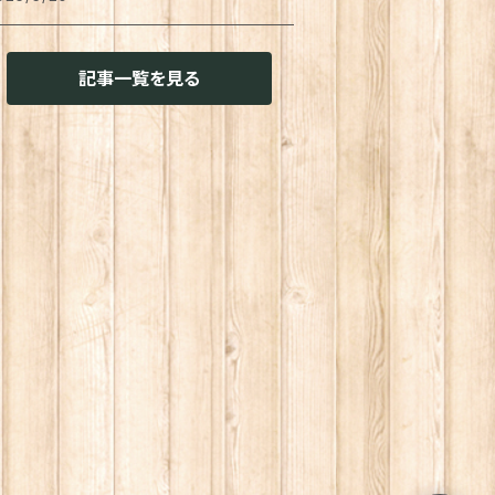
用
イレ周り
ッション・クッションカバー
ーホルダー
置き
物
せん
猫兼用
記事一覧を見る
用
その他雑貨
ァブリック・マルチカバー
ガネ・メガネケース
菓子作り
味料・オイル
チ袋
用
ランケット
プリメント
きん
し
スキングテープ
猫兼用
明
インコート
レー・お盆
ャム・ペースト
ール
花・アーティフィシャルグリーン
存容器
菓子
タンプ
風機・ハンディファン
猫共通
ーツ
味料入れ
ロテイン
グネット
れん
ンダル・スリッポン
トル
スタ
算機
ャンドル
ームシューズ
ーヒー・紅茶グッズ
スタソース
の他