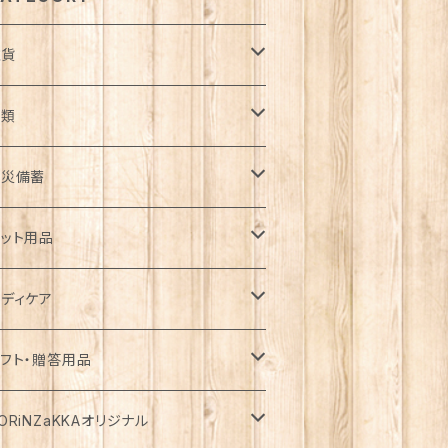
雑貨
日用品雑貨
衣類
ンテリア
服飾雑貨
ウター
防災備蓄
ゴ・バスケット
子
ート
ッチン雑貨
ップス
防災用品
ット用品
コバッグ
クセサリー
ウン
器
袖
着
ガーデン雑貨
トムス
食料
ライフード
ディケア
瓶
フラー・ストール
ャケット
箸
袖
器・カトラリー
ョウロ
カート
ックご飯
用
テーショナリー
ンピース・チュニック
飲料
ェットフード
基礎化粧品
フト・贈答用品
ランケット
ーカー・ウィンドブレーカー
トラリー
分丈、七分丈
ッテリー
ュロット
餅
用
類
・炭酸水
添加・手作り（犬用）
粧水
ニチュア
ームウェア・パジャマ
ペーパー類
缶詰
イク用品
品・飲料
ORiNZaKKAオリジナル