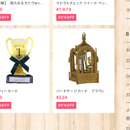
お
文様】 和たおるセミウォッシ
マドラスチェック ツイード ペット
バ
カ
ス
ニ
ブ
は
ワ
麺
メ
ごきげんハシビロコウ (日本
ベッド（犬猫用）M
ノ
ジ
猫
乳
ト
犬
95
¥1,679
ア
ア
ラ
レ
ボ
ア
%OFF
30%OFF
タ
カ
ベ
ポ
タ
支
パ
穀
カ
コ
医
テ
猫
犬
T
レ
ろ
お
タ
ア
B
ス
ス
ブ
湯
フ
粉
は
紅
リ
猫
靴
犬
ク
ピ
メ
せ
マ
ポ
グ
缶
ペ
お
2
タ
猫
シ
イ
ボ
犬
洗
珈
衣
ハ
ハ
お
カ
レ
メ
ハ
G
足
犬
リ
リ
ア
猫
犬
お
オ
ラ
ン
ア
手
マ
カ
便
希
フィーカード
バードケージカード ブラウン
ト
2
ジ
猫
0
¥524
犬
ボ
入
ト
ハ
コ
%OFF
30%OFF
味
ス
メ
ト
猫
犬
ベ
カ
て
お
お
は
2