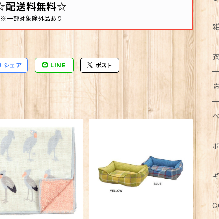
☆配送料無料☆
※一部対象除外品あり
シェア
LINE
ポスト
イ
ア
カ
帽
コ
キ
ト
ペ
エ
ア
ダ
食
長
下
ボ
ド
ボ
花
マ
ジ
お
半
食
ジ
ス
パ
犬
ス
ワ
ウ
ギ
鏡
ブ
パ
カ
五
バ
鉢
キ
お
猫
紙
水
無
化
ミ
ル
メ
食
G