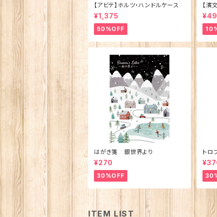
【アビテ】ホルツ・ハンドルケース
【濱
ュ 
¥1,375
¥4
製)
50%OFF
10
はがき箋 銀世界より
トロ
¥270
¥37
30%OFF
30
ITEM LIST