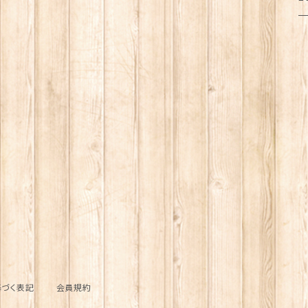
猫
ト
ク
キ
箸
乾
ふ
犬
犬
フ
メ
お
調
ポ
猫
ブ
サ
傘
ふ
だ
マ
犬
照
犬
レ
ト
ジ
シ
造
猫
靴
保
お
ス
扇
犬
ブ
調
プ
マ
の
サ
ボ
パ
計
キ
づく表記
会員規約
ル
コ
パ
そ