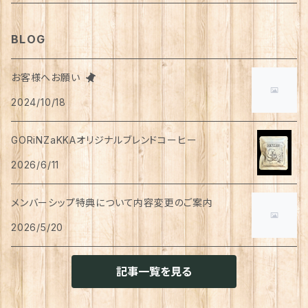
タオル
カゴバッグ
ベスト
ポット・急須
タンクトップ
支柱
パンツ
穀物
カード
コーヒー
医薬部外品
ティッシュペーパー
猫用
犬用
Tシャツ
手芸用品
レッグウェア
ろうそく
おやつ
ヘアケア
タオル
アクセサリー
スツール
BLOG
スリッパ
スマホショルダーバッグ
ブルゾン
湯のみ
フレンチスリーブ
粉物
はがき
紅茶
リップクリーム
猫用
靴下
犬用
クシ・ブラシ
ピアス
メンズ
食器
せっけん
洗剤
飲料
お客様へお願い
マスク
ポーチ
グラス
缶詰・瓶詰
ペン
お茶
2024/10/18
タイツ
猫用
シャンプー
イヤリング・ノンホールピアス
ボトムス
犬用
洗顔
珈琲
衣類・服飾雑貨
ハンドクリーム
防災用品
ハンドソープ
お財布・カード入れ
カップ&ソーサー
レトルト惣菜
メモ帳
ハーブティー
GORiNZaKKAオリジナルブレンドコーヒー
足首ウォーマー
犬猫共通
リンスインシャンプー
リング
アウター
猫用
犬用
おもちゃ
オーラルケア
ラッピング資材
アロマ・お香
手袋・アームカバー
2026/6/11
マグカップ
カレー
便箋
希釈飲料
トリートメント
ジャケット
猫用
犬用
ボディケア
入浴剤・バスボム
トラベルセット
メンバーシップ特典について内容変更のご案内
ハンカチ
コースター
味噌汁・スープ
スケジュール帳
トップス
2026/5/20
猫用
犬用
ベッド
カレンダー
てぬぐい
お皿
お茶漬け
はさみ
猫用
記事一覧を見る
トイレ周り
クッション・クッションカバー
キーホルダー
箸置き
乾物
ふせん