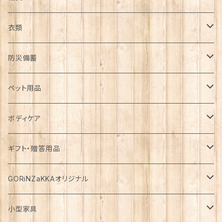
日用品雑貨
衣類
インテリア
服飾雑貨
アウター
防災備蓄
カゴ・バスケット
帽子
コート
キッチン雑貨
トップス
防災用品
ペット用品
エコバッグ
アクセサリー
ダウン
食器
長袖
下着
ガーデン雑貨
ボトムス
食料
ドライフード
ボディケア
花瓶
マフラー・ストール
ジャケット
お箸
半袖
食器・カトラリー
ジョウロ
スカート
パックご飯
犬用
ステーショナリー
ワンピース・チュニック
飲料
ウェットフード
基礎化粧品
ギフト・贈答用品
鏡
ブランケット
パーカー・ウィンドブレーカー
カトラリー
五分丈、七分丈
バッテリー
鉢
キュロット
お餅
猫用
紙類
水・炭酸水
無添加・手作り（犬用）
化粧水
ミニチュア
ルームウェア・パジャマ
ペーパー類
缶詰
メイク用品
食品・飲料
GORiNZaKKAオリジナル
お風呂・ランドリー
バッグ
カーディガン
ストロー
ニット
ブランケット・寝具
はさみ
ワイドパンツ
麺類
メダカ
ノート
ジュース
猫用
乳液
トイレットペーパー
犬用
アウトドア
アンダーウェア
ライト
レトルト食品
ボディーソープ
食器類
アパレル
小型家具