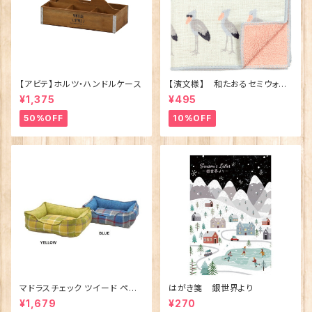
【アビテ】ホルツ・ハンドルケース
【濱文様】 和たおるセミウォッ
シュ ごきげんハシビロコウ
¥1,375
¥495
(日本製)
50%OFF
10%OFF
マドラスチェック ツイード ペット
はがき箋 銀世界より
ベッド（犬猫用）M
¥1,679
¥270