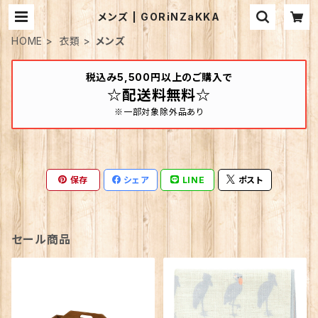
メンズ | GORiNZaKKA
HOME
衣類
メンズ
税込み5,500円以上のご購入で
☆配送料無料☆
※一部対象除外品あり
保存
シェア
LINE
ポスト
セール商品