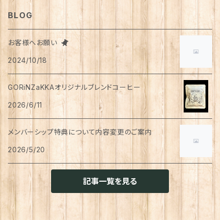
ティッシュペーパー
猫用
犬用
Tシャツ
手芸用品
レッグウェア
ろうそく
おやつ
ヘアケア
タオル
アクセサリー
スツール
BLOG
スリッパ
スマホショルダーバッグ
ブルゾン
湯のみ
フレンチスリーブ
粉物
はがき
紅茶
リップクリーム
猫用
靴下
犬用
クシ・ブラシ
ピアス
メンズ
食器
せっけん
洗剤
飲料
お客様へお願い
マスク
ポーチ
グラス
缶詰・瓶詰
ペン
お茶
2024/10/18
タイツ
猫用
シャンプー
イヤリング・ノンホールピアス
ボトムス
犬用
洗顔
珈琲
衣類・服飾雑貨
ハンドクリーム
防災用品
ハンドソープ
お財布・カード入れ
カップ&ソーサー
レトルト惣菜
メモ帳
ハーブティー
GORiNZaKKAオリジナルブレンドコーヒー
足首ウォーマー
犬猫共通
リンスインシャンプー
リング
アウター
猫用
犬用
おもちゃ
オーラルケア
ラッピング資材
アロマ・お香
手袋・アームカバー
2026/6/11
マグカップ
カレー
便箋
希釈飲料
トリートメント
ジャケット
猫用
犬用
ボディケア
入浴剤・バスボム
トラベルセット
メンバーシップ特典について内容変更のご案内
ハンカチ
コースター
味噌汁・スープ
スケジュール帳
トップス
2026/5/20
猫用
犬用
ベッド
カレンダー
てぬぐい
お皿
お茶漬け
はさみ
猫用
記事一覧を見る
トイレ周り
クッション・クッションカバー
キーホルダー
箸置き
乾物
ふせん
犬猫兼用
犬用
その他雑貨
ファブリック・マルチカバー
メガネ・メガネケース
お菓子作り