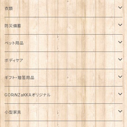
日用品雑貨
衣類
インテリア
服飾雑貨
アウター
防災備蓄
カゴ・バスケット
帽子
コート
キッチン雑貨
トップス
防災用品
ペット用品
エコバッグ
アクセサリー
ダウン
食器
長袖
下着
ガーデン雑貨
ボトムス
食料
ドライフード
ボディケア
花瓶
マフラー・ストール
ジャケット
お箸
半袖
食器・カトラリー
ジョウロ
スカート
パックご飯
犬用
ステーショナリー
ワンピース・チュニック
飲料
ウェットフード
基礎化粧品
ギフト・贈答用品
鏡
ブランケット
パーカー・ウィンドブレーカー
カトラリー
五分丈、七分丈
バッテリー
鉢
キュロット
お餅
猫用
紙類
水・炭酸水
無添加・手作り（犬用）
化粧水
ミニチュア
ルームウェア・パジャマ
ペーパー類
缶詰
メイク用品
食品・飲料
GORiNZaKKAオリジナル
お風呂・ランドリー
バッグ
カーディガン
ストロー
ニット
ブランケット・寝具
はさみ
ワイドパンツ
麺類
メダカ
ノート
ジュース
猫用
乳液
トイレットペーパー
犬用
アウトドア
アンダーウェア
ライト
レトルト食品
ボディーソープ
食器類
アパレル
小型家具
タオル
カゴバッグ
ベスト
ポット・急須
タンクトップ
支柱
パンツ
穀物
カード
コーヒー
医薬部外品