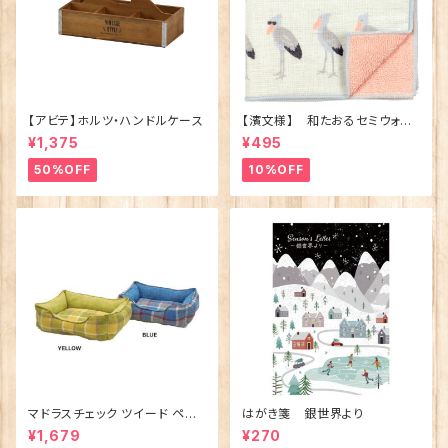
【アビテ】ホルツ・ハンドルケース
【濱文様】 和たおるセミウォッ
シュ ごきげんハシビロコウ
¥1,375
¥495
(日本製)
50%OFF
10%OFF
マドラスチェック ツイード ペット
はがき箋 銀世界より
ベッド（犬猫用）M
¥1,679
¥270