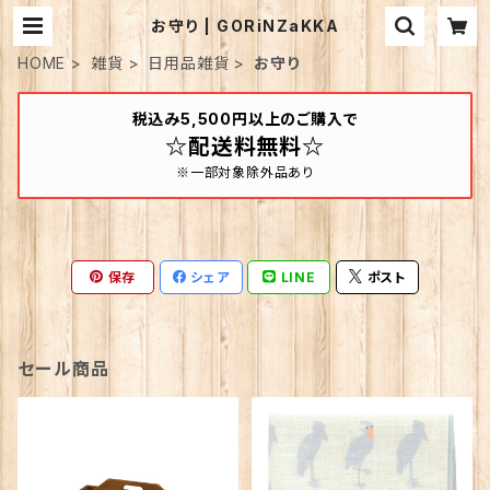
お守り | GORiNZaKKA
HOME
雑貨
日用品雑貨
お守り
税込み5,500円以上のご購入で
☆配送料無料☆
※一部対象除外品あり
保存
シェア
LINE
ポスト
セール商品